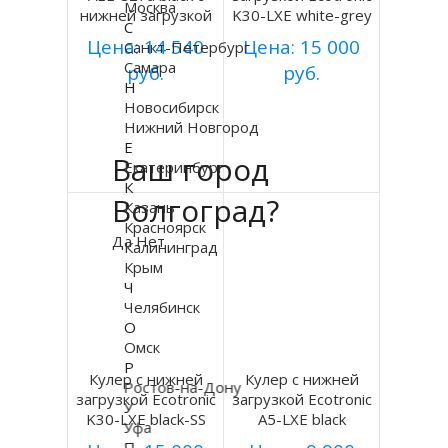
Москва
нижней загрузкой
K30-LXE white-grey
С
Цена: 14 540
Цена: 15 000
Санкт-Петербург
Самара
руб.
руб.
Н
Купить
Купить
Новосибирск
Нижний Новгород
Е
Подробнее
Подробнее
Ваш город
Екатеринбург
К
Волгоград?
Казань
Красноярск
Да
Нет
Калининград
Крым
Ч
Челябинск
О
Омск
Р
Кулер с нижней
Кулер с нижней
Ростов-на-Дону
загрузкой Ecotronic
загрузкой Ecotronic
У
K30-LXE black-SS
A5-LXE black
Уфа
П