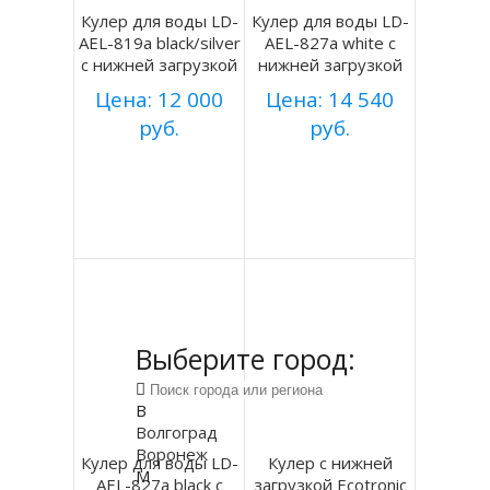
Кулер для воды LD-
Кулер для воды LD-
AEL-819a black/silver
AEL-827a white с
с нижней загрузкой
нижней загрузкой
Цена: 12 000
Цена: 14 540
руб.
руб.
Купить
Купить
Подробнее
Подробнее
Выберите город:
В
Волгоград
Воронеж
Кулер для воды LD-
Кулер с нижней
М
AEL-827a black с
загрузкой Ecotronic