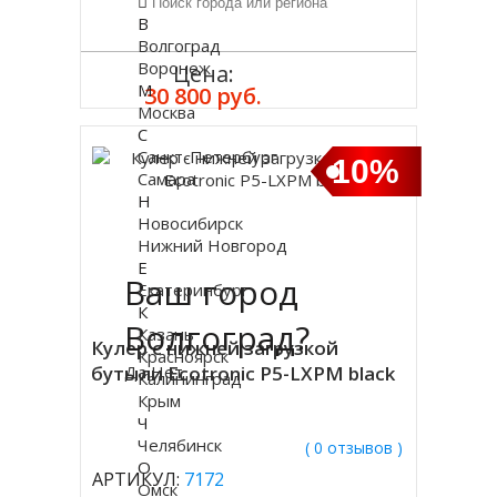
В
Волгоград
Воронеж
Цена:
Купить
М
30 800 руб.
Москва
С
Санкт-Петербург
10%
Самара
Н
Новосибирск
Нижний Новгород
Е
Ваш город
Екатеринбург
К
Волгоград?
Казань
Кулер с нижней загрузкой
Красноярск
бутыли Ecotronic P5-LXPM black
Да
Нет
Калининград
Крым
Ч
Челябинск
( 0 отзывов )
О
АРТИКУЛ:
7172
Омск