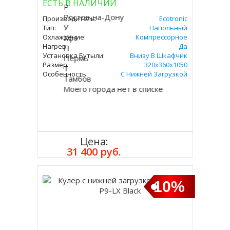
ЕСТЬ В НАЛИЧИИ
Р
Ростов-на-Дону
Производитель:
Ecotronic
У
Тип:
Напольный
Охлаждение:
Уфа
Компрессорное
Нагрев:
Да
П
Установка Бутыли:
Внизу В Шкафчик
Пермь
Размер:
320x360х1050
Т
Особенность:
С Нижней Загрузкой
Тамбов
Моего города нет в списке
Цена:
Купить
31 400 руб.
10%