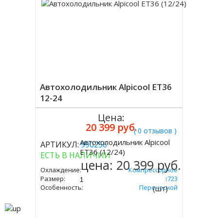
Автохолодильник Alpicool ET36
12-24
Цена:
20 399 руб.
( 0 отзывов )
Автохолодильник Alpicool
АРТИКУЛ:
990256
Купить
ET36 (12/24)
ЕСТЬ В НАЛИЧИИ
цена:
20 399 руб.
Охлаждение:
Компрессорное
Размер:
365х360х723
Особенность:
Переносной
(шт)