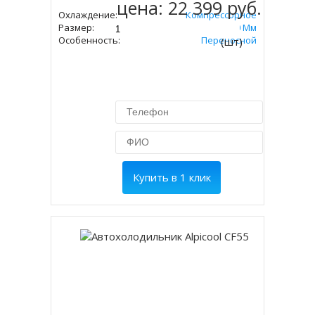
цена:
22 399 руб.
Охлаждение:
Компрессорное
Размер:
455х723х360 Мм
Особенность:
Переносной
(шт)
Купить в 1 клик