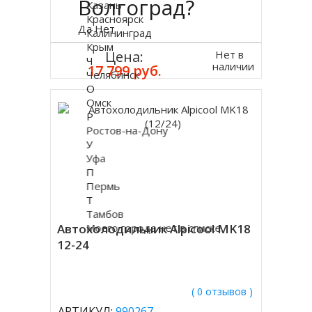
Волгоград?
Казань
Красноярск
Да
Нет
Калининград
Крым
Нет в
Цена:
Ч
наличии
17 799 руб.
Челябинск
О
Омск
Р
Ростов-на-Дону
У
Уфа
П
Пермь
Т
Тамбов
Автохолодильник Alpicool MK18
Моего города нет в списке
12-24
( 0 отзывов )
АРТИКУЛ:
990267