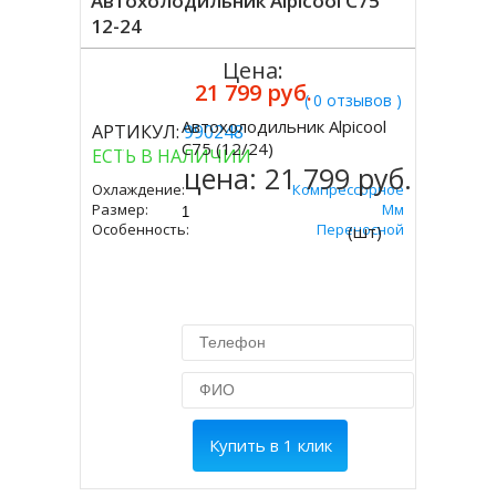
Автохолодильник Alpicool C75
12-24
Цена:
21 799 руб.
( 0 отзывов )
Автохолодильник Alpicool
АРТИКУЛ:
990248
Купить
C75 (12/24)
ЕСТЬ В НАЛИЧИИ
цена:
21 799 руб.
Охлаждение:
Компрессорное
Размер:
666х652х363 Мм
Особенность:
Переносной
(шт)
Купить в 1 клик