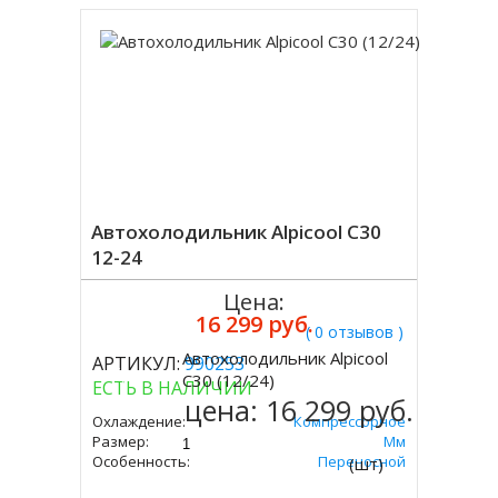
Автохолодильник Alpicool C30
12-24
Цена:
16 299 руб.
( 0 отзывов )
Автохолодильник Alpicool
АРТИКУЛ:
990253
Купить
C30 (12/24)
ЕСТЬ В НАЛИЧИИ
цена:
16 299 руб.
Охлаждение:
Компрессорное
Размер:
357х650х375 Мм
Особенность:
Переносной
(шт)