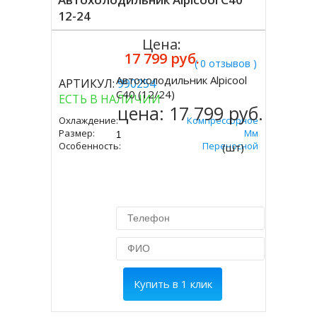
12-24
Цена:
17 799 руб.
( 0 отзывов )
Автохолодильник Alpicool
АРТИКУЛ:
990254
Купить
C40 (12/24)
ЕСТЬ В НАЛИЧИИ
цена:
17 799 руб.
Охлаждение:
Компрессорное
Размер:
427х650х375 Мм
Особенность:
Переносной
(шт)
Купить в 1 клик