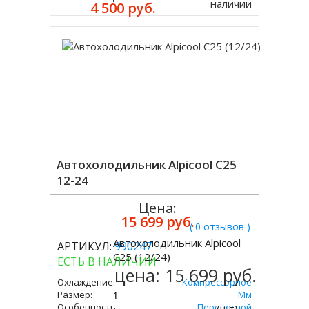
наличии
4 500 руб.
Автохолодильник Alpicool C25
12-24
Цена:
15 699 руб.
( 0 отзывов )
Автохолодильник Alpicool
АРТИКУЛ:
990247
Купить
C25 (12/24)
ЕСТЬ В НАЛИЧИИ
цена:
15 699 руб.
Охлаждение:
Компрессорное
Размер:
301х652х363 Мм
Особенность:
Переносной
(шт)