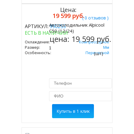
Цена:
19 599 руб.
( 0 отзывов )
Автохолодильник Alpicool
АРТИКУЛ:
990255
Купить
C50 (12/24)
ЕСТЬ В НАЛИЧИИ
цена:
19 599 руб.
Охлаждение:
Компрессорное
Размер:
497х650х375 Мм
Особенность:
Переносной
(шт)
Купить в 1 клик