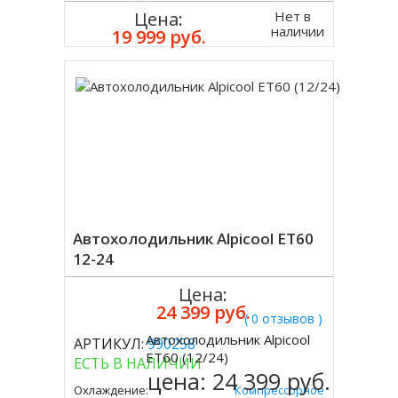
Нет в
Цена:
наличии
19 999 руб.
Автохолодильник Alpicool ЕT60
12-24
Цена:
24 399 руб.
( 0 отзывов )
Автохолодильник Alpicool
АРТИКУЛ:
990258
Купить
ЕT60 (12/24)
ЕСТЬ В НАЛИЧИИ
цена:
24 399 руб.
Охлаждение:
Компрессорное