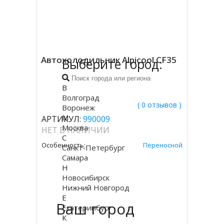
Автохолодильник Alpicool CF35
Выберите город:
В
Волгоград
( 0 отзывов )
Воронеж
М
АРТИКУЛ:
990009
Москва
НЕТ В НАЛИЧИИ
С
Особенность:
Переносной
Санкт-Петербург
Самара
Н
Новосибирск
Нижний Новгород
Е
Ваш город
Екатеринбург
К