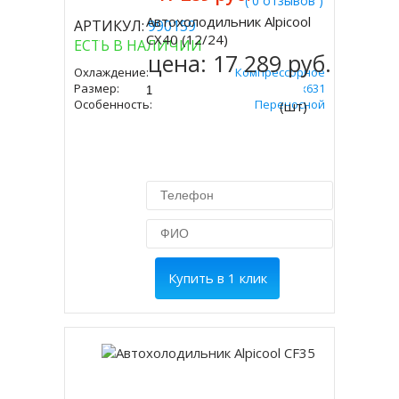
( 0 отзывов )
Автохолодильник Alpicool
АРТИКУЛ:
990159
Купить
CX40 (12/24)
ЕСТЬ В НАЛИЧИИ
цена:
17 289 руб.
Охлаждение:
Компрессорное
Размер:
480х378х631
Особенность:
Переносной
(шт)
Купить в 1 клик