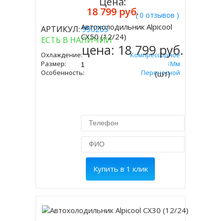
Цена:
18 799 руб.
( 0 отзывов )
Автохолодильник Alpicool
АРТИКУЛ:
990265
Купить
CX50 (12/24)
ЕСТЬ В НАЛИЧИИ
цена:
18 799 руб.
Охлаждение:
Компрессорное
Размер:
545х586х378 Мм
Особенность:
Переносной
(шт)
Купить в 1 клик