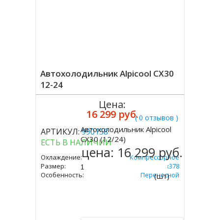
Автохолодильник Alpicool CX30
12-24
Цена:
16 299 руб.
( 0 отзывов )
Автохолодильник Alpicool
АРТИКУЛ:
990158
Купить
CX30 (12/24)
ЕСТЬ В НАЛИЧИИ
цена:
16 299 руб.
Охлаждение:
Компрессорное
Размер:
375х631х378
Особенность:
Переносной
(шт)