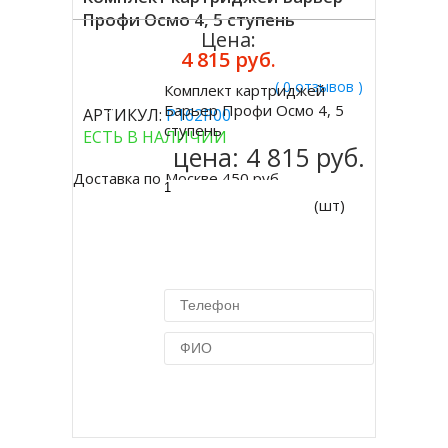
Профи Осмо 4, 5 ступень
Цена:
4 815 руб.
( 0 отзывов )
Комплект картриджей
Купить
Барьер Профи Осмо 4, 5
АРТИКУЛ:
Р162Р00
ступень
ЕСТЬ В НАЛИЧИИ
цена:
4 815 руб.
Доставка по Москве 450 руб.
(шт)
Купить в 1 клик