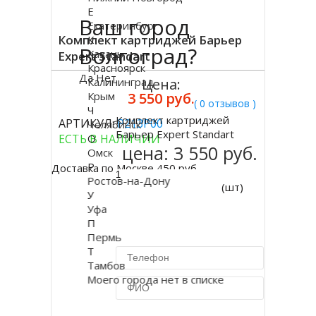
Е
Ваш город
Екатеринбург
Комплект картриджей Барьер
К
Волгоград?
Казань
Expert Standart
Красноярск
Да
Нет
Калининград
Цена:
Крым
3 550 руб.
( 0 отзывов )
Ч
Комплект картриджей
АРТИКУЛ:
Р213Р00
Челябинск
Купить
Барьер Expert Standart
О
ЕСТЬ В НАЛИЧИИ
цена:
3 550 руб.
Омск
Р
Доставка по Москве 450 руб.
Ростов-на-Дону
(шт)
У
Уфа
П
Пермь
Т
Тамбов
Моего города нет в списке