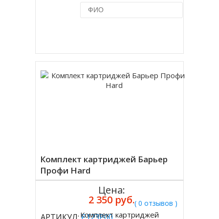
Купить в 1 клик
Комплект картриджей Барьер
Профи Hard
Цена:
2 350 руб.
( 0 отзывов )
Комплект картриджей
АРТИКУЛ:
Р123Р00