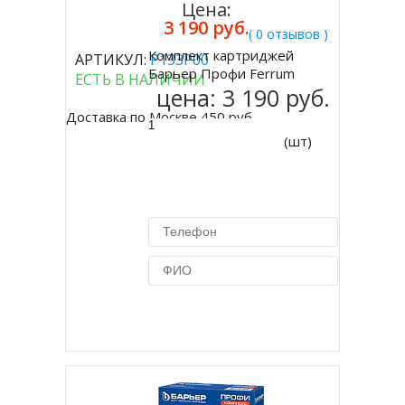
Цена:
3 190 руб.
( 0 отзывов )
Комплект картриджей
АРТИКУЛ:
Р133Р00
Купить
Барьер Профи Ferrum
ЕСТЬ В НАЛИЧИИ
цена:
3 190 руб.
Доставка по Москве 450 руб.
(шт)
Купить в 1 клик