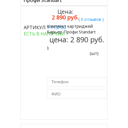
Профи Standart
Цена:
2 890 руб.
( 0 отзывов )
Комплект картриджей
АРТИКУЛ:
Р113Р00
Купить
Барьер Профи Standart
ЕСТЬ В НАЛИЧИИ
цена:
2 890 руб.
(шт)
Купить в 1 клик