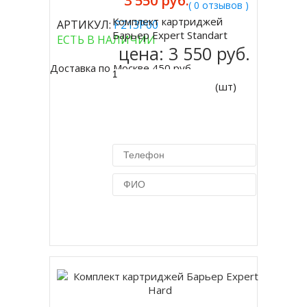
3 550 руб.
( 0 отзывов )
Комплект картриджей
АРТИКУЛ:
Р213Р00
Купить
Барьер Expert Standart
ЕСТЬ В НАЛИЧИИ
цена:
3 550 руб.
Доставка по Москве 450 руб.
(шт)
Купить в 1 клик