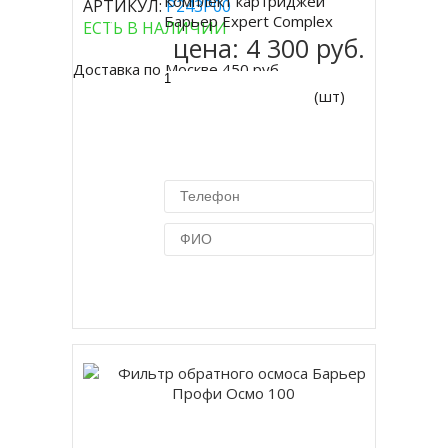
Комплект картриджей
АРТИКУЛ:
Р243Р00
Купить
Барьер Expert Complex
ЕСТЬ В НАЛИЧИИ
цена:
4 300 руб.
Доставка по Москве 450 руб.
(шт)
Купить в 1 клик