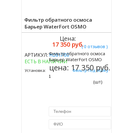
Фильтр обратного осмоса
Барьер WaterFort OSMO
Цена:
17 350 руб.
( 0 отзывов )
Фильтр обратного осмоса
АРТИКУЛ:
Н261Р00
Купить
Барьер WaterFort OSMO
ЕСТЬ В НАЛИЧИИ
цена:
17 350 руб.
Установка:
Фильтр Под Мойку
(шт)