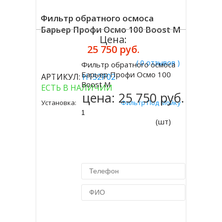
Фильтр обратного осмоса
Барьер Профи Осмо 100 Boost М
Цена:
25 750 руб.
( 0 отзывов )
Фильтр обратного осмоса
Купить
Барьер Профи Осмо 100
АРТИКУЛ:
Н152Р02
Boost М
ЕСТЬ В НАЛИЧИИ
цена:
25 750 руб.
Установка:
Фильтр Под Мойку
(шт)
Купить в 1 клик