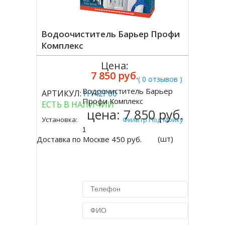
Водоочиститель Барьер Профи
Комплекс
Цена:
7 850 руб.
( 0 отзывов )
Водоочиститель Барьер
АРТИКУЛ:
Н142Р00
Купить
Профи Комплекс
ЕСТЬ В НАЛИЧИИ
цена:
7 850 руб.
Установка:
Фильтр Под Мойку
(шт)
Доставка по Москве 450 руб.