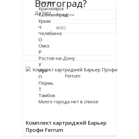
Волгоград?
Казань
Красноярск
Да
Нет
Калининград
Крым
Ч
Челябинск
О
Купить в 1 клик
Омск
Р
Ростов-на-Дону
У
Уфа
П
Пермь
Т
Тамбов
Моего города нет в списке
Комплект картриджей Барьер
Профи Ferrum