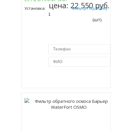
цена:
22 550 руб.
Установка:
Фильтр Под Мойку
(шт)
Купить в 1 клик