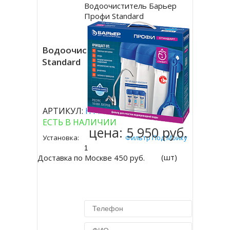
Водоочиститель Барьер
Купить
Профи Standard
Водоочиститель Барьер Профи
Standard
( 0 отзывов )
АРТИКУЛ:
Н112Р00
ЕСТЬ В НАЛИЧИИ
цена:
5 950 руб.
Установка:
Фильтр Под Мойку
(шт)
Доставка по Москве 450 руб.