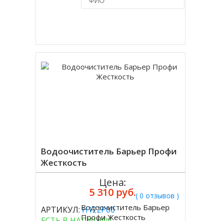
Купить в 1 клик
Водоочиститель Барьер Профи
Жесткость
Цена:
5 310 руб.
( 0 отзывов )
Водоочиститель Барьер
АРТИКУЛ:
Н122Р00
Купить
Профи Жесткость
ЕСТЬ В НАЛИЧИИ