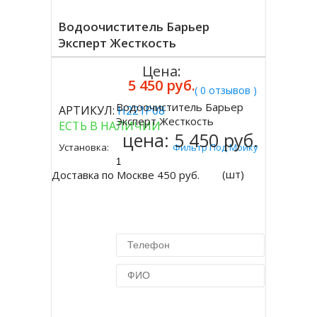
Водоочиститель Барьер
Эксперт Жесткость
Цена:
5 450 руб.
( 0 отзывов )
Водоочиститель Барьер
АРТИКУЛ:
Н221Р08
Купить
Эксперт Жесткость
ЕСТЬ В НАЛИЧИИ
цена:
5 450 руб.
Установка:
Фильтр Под Мойку
(шт)
Доставка по Москве 450 руб.
Купить в 1 клик