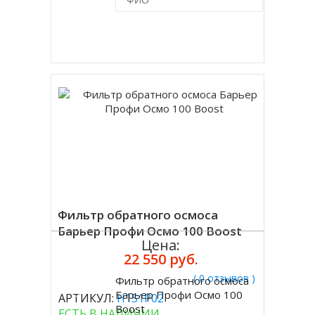
Купить в 1 клик
Фильтр обратного осмоса
Барьер Профи Осмо 100 Boost
Цена:
22 550 руб.
( 0 отзывов )
Фильтр обратного осмоса
Купить
Барьер Профи Осмо 100
АРТИКУЛ:
Н151Р02
Boost
ЕСТЬ В НАЛИЧИИ