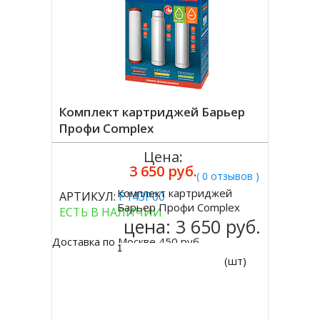
Комплект картриджей Барьер
Профи Complex
Цена:
3 650 руб.
( 0 отзывов )
Комплект картриджей
АРТИКУЛ:
Р143Р00
Купить
Барьер Профи Complex
ЕСТЬ В НАЛИЧИИ
цена:
3 650 руб.
Доставка по Москве 450 руб.
(шт)