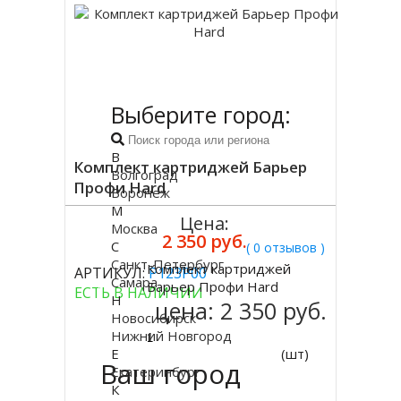
Выберите город:
В
Комплект картриджей Барьер
Волгоград
Профи Hard
Воронеж
М
Цена:
Москва
2 350 руб.
С
( 0 отзывов )
Санкт-Петербург
Комплект картриджей
АРТИКУЛ:
Р123Р00
Купить
Самара
Барьер Профи Hard
ЕСТЬ В НАЛИЧИИ
Н
цена:
2 350 руб.
Новосибирск
Нижний Новгород
Е
(шт)
Ваш город
Екатеринбург
К