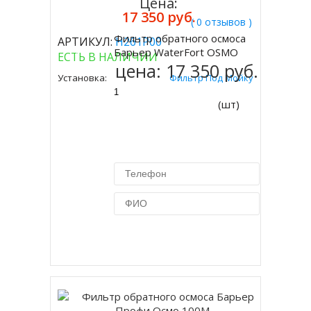
Цена:
17 350 руб.
( 0 отзывов )
Фильтр обратного осмоса
АРТИКУЛ:
Н261Р00
Купить
Барьер WaterFort OSMO
ЕСТЬ В НАЛИЧИИ
цена:
17 350 руб.
Установка:
Фильтр Под Мойку
(шт)
Купить в 1 клик