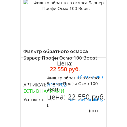
Фильтр обратного осмоса
Барьер Профи Осмо 100 Boost
Цена:
22 550 руб.
( 0 отзывов )
Фильтр обратного осмоса
Купить
Барьер Профи Осмо 100
АРТИКУЛ:
Н151Р02
Boost
ЕСТЬ В НАЛИЧИИ
цена:
22 550 руб.
Установка:
Фильтр Под Мойку
(шт)