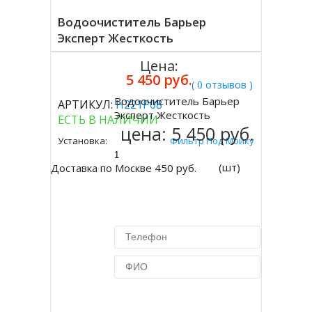
Водоочиститель Барьер
Эксперт Жесткость
Цена:
5 450 руб.
( 0 отзывов )
Водоочиститель Барьер
АРТИКУЛ:
Н221Р08
Купить
Эксперт Жесткость
ЕСТЬ В НАЛИЧИИ
цена:
5 450 руб.
Установка:
Фильтр Под Мойку
(шт)
Доставка по Москве 450 руб.
Купить в 1 клик