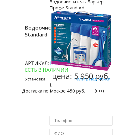
Водоочиститель Барьер
Купить
Профи Standard
Водоочиститель Барьер Профи
Standard
( 0 отзывов )
АРТИКУЛ:
Н112Р00
ЕСТЬ В НАЛИЧИИ
цена:
5 950 руб.
Установка:
Фильтр Под Мойку
(шт)
Доставка по Москве 450 руб.