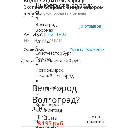
Водоочиститель Барьер
Выберите город:
Эксперт Standart с индикатором
ресурса
В
Волгоград
( 0 отзывов )
Воронеж
АРТИКУЛ:
Н211Р02
М
НЕТ В НАЛИЧИИ
Москва
С
Установка:
Фильтр Под Мойку
Санкт-Петербург
Самара
Доставка по Москве 450 руб.
Н
Новосибирск
Нижний Новгород
Е
Ваш город
Екатеринбург
К
Волгоград?
Казань
Красноярск
Да
Нет
Калининград
Крым
Нет в
Цена:
Ч
наличии
8 195 руб.
Челябинск