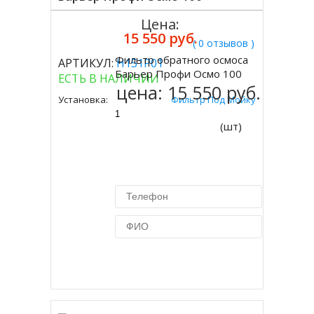
Цена:
15 550 руб.
( 0 отзывов )
Фильтр обратного осмоса
АРТИКУЛ:
Н151Р01
Купить
Барьер Профи Осмо 100
ЕСТЬ В НАЛИЧИИ
цена:
15 550 руб.
Установка:
Фильтр Под Мойку
(шт)
Купить в 1 клик