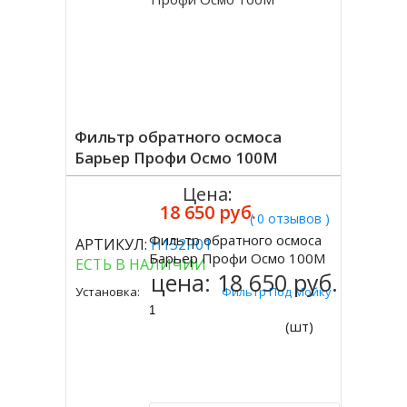
Фильтр обратного осмоса
Барьер Профи Осмо 100М
Цена:
18 650 руб.
( 0 отзывов )
Фильтр обратного осмоса
АРТИКУЛ:
Н152Р01
Купить
Барьер Профи Осмо 100М
ЕСТЬ В НАЛИЧИИ
цена:
18 650 руб.
Установка:
Фильтр Под Мойку
(шт)