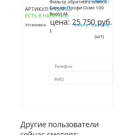
( 0 отзывов )
Фильтр обратного осмоса
Купить
Барьер Профи Осмо 100
АРТИКУЛ:
Н152Р02
Boost М
ЕСТЬ В НАЛИЧИИ
цена:
25 750 руб.
Установка:
Фильтр Под Мойку
(шт)
Купить в 1 клик
Другие пользователи
сейчас смотрят: