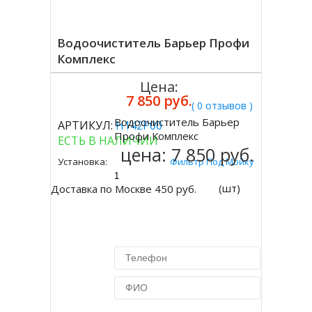
Водоочиститель Барьер Профи
Комплекс
Цена:
7 850 руб.
( 0 отзывов )
Водоочиститель Барьер
АРТИКУЛ:
Н142Р00
Купить
Профи Комплекс
ЕСТЬ В НАЛИЧИИ
цена:
7 850 руб.
Установка:
Фильтр Под Мойку
(шт)
Доставка по Москве 450 руб.