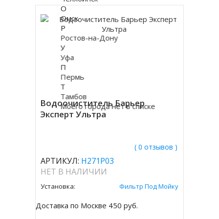
О
Омск
Р
Ростов-на-Дону
У
Уфа
П
Пермь
Т
Тамбов
Водоочиститель Барьер
Моего города нет в списке
Эксперт Ультра
( 0 отзывов )
АРТИКУЛ:
Н271Р03
НЕТ В НАЛИЧИИ
Установка:
Фильтр Под Мойку
Доставка по Москве 450 руб.