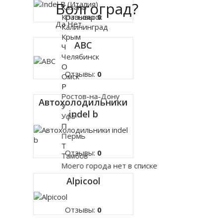
Волгоград?
Казань
Красноярск
Отзывы:
0
Да
Нет
Калининград
Крым
ABC
Ч
Челябинск
О
Отзывы:
0
Омск
Р
Ростов-на-Дону
Автохолодильники
У
indel b
Уфа
П
Пермь
Т
Отзывы:
0
Тамбов
Моего города нет в списке
Alpicool
Отзывы:
0