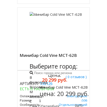
Минибар Cold Vine MCT-62B
Выберите город:
Цена:
( 0 отзывов )
В
20 299 руб.
Волгоград
АРТИКУЛ:
130126
Воронеж
Минибар Cold Vine MCT-62B
ЕСТЬ В НАЛИЧИИ
Купить
М
цена:
20 299 руб.
Охлаждение:
Электронное
Москва
Размер:
ВxШxГ Мм 595х486х506
С
Особенность:
Отдельностоящий
(шт)
Санкт-Петербург