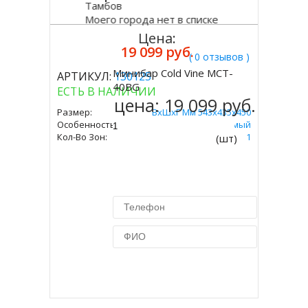
Тамбов
Моего города нет в списке
Цена:
19 099 руб.
( 0 отзывов )
Минибар Cold Vine MCT-
АРТИКУЛ:
130125
Купить
40BG
ЕСТЬ В НАЛИЧИИ
цена:
19 099 руб.
Размер:
ВxШxГ Мм 543х435х450
Особенность:
Встраиваемый
Кол-Во Зон:
1
(шт)
Купить в 1 клик