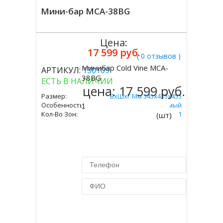
Мини-бар MCA-38BG
Цена:
17 599 руб.
( 0 отзывов )
Минибар Cold Vine MCA-
АРТИКУЛ:
130109
Купить
38BG
ЕСТЬ В НАЛИЧИИ
цена:
17 599 руб.
Размер:
ВxШxГ Мм 545х435х455
Особенность:
Встраиваемый
Кол-Во Зон:
1
(шт)
Купить в 1 клик