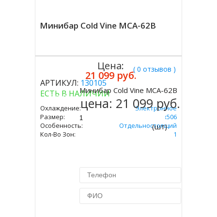
Минибар Cold Vine MCA-62B
Цена:
( 0 отзывов )
21 099 руб.
АРТИКУЛ:
130105
Минибар Cold Vine MCA-62B
ЕСТЬ В НАЛИЧИИ
Купить
цена:
21 099 руб.
Охлаждение:
Электронное
Размер:
ВxШxГ Мм 595х486х506
Особенность:
Отдельностоящий
(шт)
Кол-Во Зон:
1