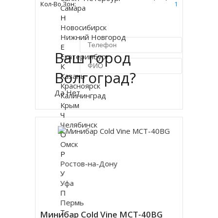
Кол-Во Зон:
1
Самара
Н
Новосибирск
Нижний Новгород
Е
Ваш город
Екатеринбург
К
Волгоград?
Казань
Красноярск
Купить в 1 клик
Да
Нет
Калининград
Крым
Ч
Челябинск
О
Омск
Р
Ростов-на-Дону
У
Уфа
П
Пермь
Т
Минибар Cold Vine MCT-40BG