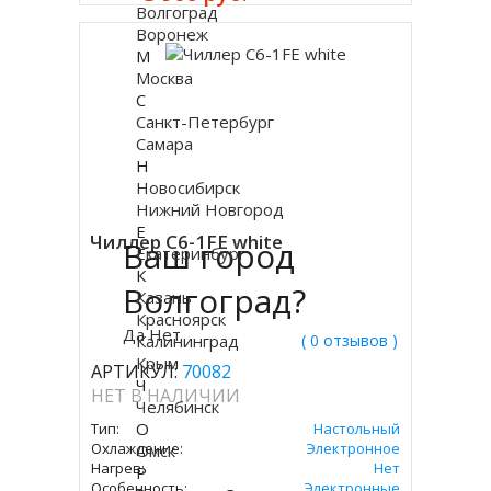
Волгоград
Воронеж
М
Москва
С
Санкт-Петербург
Самара
Н
Новосибирск
Нижний Новгород
Е
Чиллер C6-1FE white
Ваш город
Екатеринбург
К
Волгоград?
Казань
Красноярск
Да
Нет
Калининград
( 0 отзывов )
Крым
АРТИКУЛ:
70082
Ч
НЕТ В НАЛИЧИИ
Челябинск
О
Тип:
Настольный
Охлаждение:
Электронное
Омск
Нагрев:
Нет
Р
Особенность:
Электронные