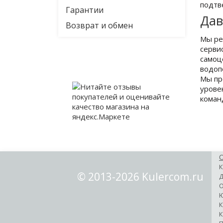
подтв
Гарантии
Дав
Возврат и обмен
Мы ре
серви
самоц
водоп
Мы пр
урове
коман
К
© 2013-2026 Kulercom.ru
Д
О
Ю
К
К