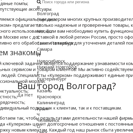
дяные помпы;
В
путствующие аксессуары.
Волгоград
ляемся официальным дилером многих крупных производител
Воронеж
рком» предлагает только надежные и проверенные товары, 
М
сного использования. Если вам необходимо купить функцио
Москва
 в Москве или с доставкой в любой регион России, просто оф
С
тивно его обработаем и свяжемся для уточнения деталей пок
Санкт-Петербург
Самара
ем знакомы
Н
Новосибирск
 ключевой задачей является поддержание узнаваемости ком
Нижний Новгород
ьных сервисом и товаром клиентов. Мы активно содействуе
Е
 людей. Специалисты «Кулерком» поддерживают единые при
Екатеринбург
ссиональной морали:
Ваш город Волгоград?
К
Казань
нктуальность;
Да
Нет
Красноярск
стность;
рядочность;
Калининград
дивидуальный подход как к клиентам, так и к поставщикам.
Крым
Ч
ботаем так, чтобы результатами деятельности нашей фирмы
Челябинск
да «Кулерком» ценит долгосрочные отношения с постоянным
О
ржку новым клиентам. Каждый год наш рынок сбыта увеличива
Омск