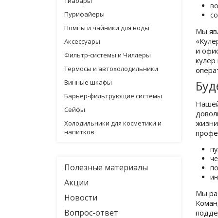
Тиабары
во
Пурифайеры
со
Помпы и чайники для воды
Мы яв
«Куле
Аксессуары
и офи
Фильтр-системы и Чиллеры
кулер
Термосы и автохолодильники
опера
Буд
Винные шкафы
Барьер-фильтрующие системы
Нашей
Сейфы
довол
жизни
Холодильники для косметики и
напитков
профе
пу
че
Полезные материалы
по
ин
Акции
Мы ра
Новости
Коман
Вопрос-ответ
подде