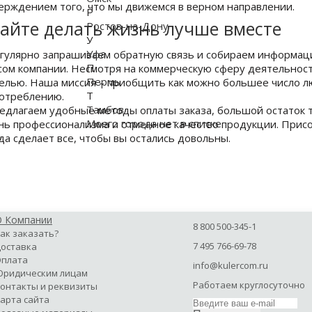
ерждением того, что мы движемся в верном направлении.
Р
айте делать жизнь лучше вместе
Ростов-на-Дону
У
Уфа
гулярно запрашиваем обратную связь и собираем информац
П
сом компании. Несмотря на коммерческую сферу деятельност
Пермь
елью. Наша миссия – приобщить как можно большее число 
Т
отреблению.
Тамбов
едлагаем удобные методы оплаты заказа, большой остаток т
Моего города нет в списке
нь профессионализма и отменное качество продукции. Присо
да сделает все, чтобы вы остались довольны.
О Компании
8 800 500-345-1
ак заказать?
7 495 766-69-78
оставка
плата
info@kulercom.ru
ридическим лицам
Работаем круглосуточно
онтакты и реквизиты
арта сайта