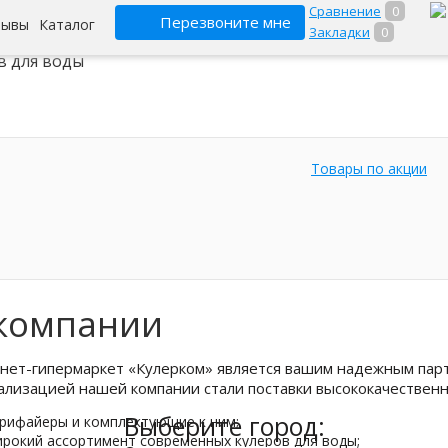
Сравнение
0
Перезвоните мне
зывы
Каталог
Закладки
0
ет-гипермаркет
в для воды
Товары по акции
компании
нет-гипермаркет «Кулерком» является вашим надежным парт
ализацией нашей компании стали поставки высококачествен
Выберите город:
рифайеры и комплектующие к ним;
рокий ассортимент современных кулеров для воды;