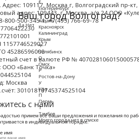
Е
. Адрес: 109117, Москва г, Волгоградский пр-кт, 
Екатеринбург
овый адрес: 109443, г. Москва, а/я 24 ООО «Кул
Ваш город Волгоград?
К
 8-800-500-345-1, +7(495) 766-69-78
Казань
Да
Нет
Красноярск
7706422230
Калининград
772101001
Крым
 1157746529027
Ч
О 45286596000
Челябинск
О
етный счет в валюте РФ № 40702810601500057
Омск
: ООО «Банк Точка»
Р
 044525104
Ростов-на-Дону
д: Москва
У
Уфа
.счёт:
30101810745374525104
П
Пермь
житесь с нами
Т
Тамбов
радостью примем все Ваши предложения и пожелания по ра
Моего города нет в списке
атривается в индивидуальном порядке.
е имя