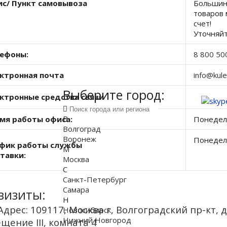
с/ Пункт самовывоза
Большин
товаров 
счет!
Уточняйт
ефоны:
8 800 50
ктронная почта
info@kul
Выберите город:
ктронные средства связи
В
мя работы офиса:
Понедель
Волгоград
Воронеж
Понедель
фик работы службы
М
тавки:
Москва
Посл
С
Санкт-Петербург
Самара
визиты:
Н
Адрес: 109117, Москва г, Волгоградский пр-кт, д
Новосибирск
Нижний Новгород
щение III, комната 4