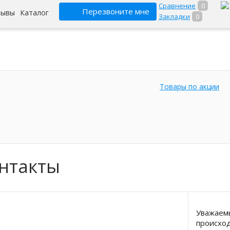
Сравнение
0
Перезвоните мне
зывы
Каталог
Закладки
0
Товары по акции
нтакты
Уважаемы
происход