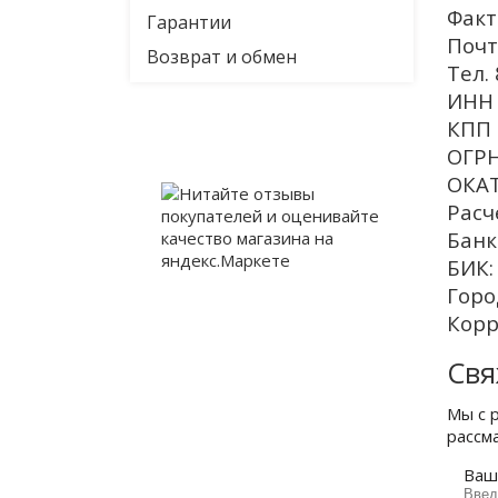
Факт
Гарантии
Почт
Возврат и обмен
Тел.
ИНН 
КПП 
ОГРН
ОКАТ
Расч
Банк
БИК:
Горо
Корр
Свя
Мы с 
рассм
Ваш