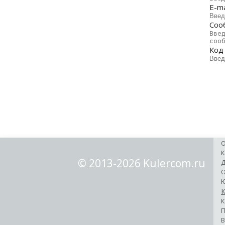
E-ma
Соо
Код
О
К
© 2013-2026 Kulercom.ru
Д
О
Ю
К
К
П
В