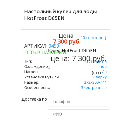
Настольный кулер для воды
HotFrost D65EN
Цена:
( 0 отзывов )
7 300 руб.
АРТИКУЛ:
0459
Кулер HotFrost D65EN
ЕСТЬ В НАЛИЧИИ
Купить
цена:
7 300 руб.
Тип:
Настольный
Охлаждение:
Электронное
Нагрев:
Да
(шт)
Установка Бутыли:
Сверху
Размер:
273х300х411
Особенность:
Электронные
Доставка по Москве 450 руб.
Купить в 1 клик