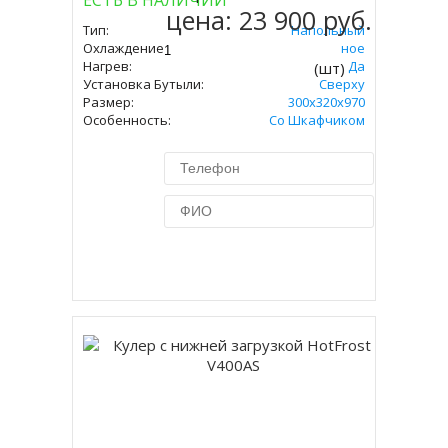
ЕСТЬ В НАЛИЧИИ
цена:
23 900 руб.
Тип:
Напольный
Охлаждение:
Компрессорное
Нагрев:
Да
(шт)
Установка Бутыли:
Сверху
Размер:
300х320х970
Особенность:
Со Шкафчиком
Купить в 1 клик