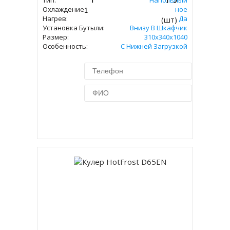
Тип:
Напольный
Охлаждение:
Электронное
Нагрев:
Да
(шт)
Установка Бутыли:
Внизу В Шкафчик
Размер:
310х340х1040
Особенность:
С Нижней Загрузкой
Купить в 1 клик