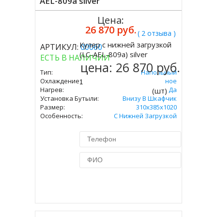
AEL-809a silver
Цена:
26 870 руб.
( 2 отзыва )
Кулер с нижней загрузкой
АРТИКУЛ:
00060
Купить
(LC-AEL-809a) silver
ЕСТЬ В НАЛИЧИИ
цена:
26 870 руб.
Тип:
Напольный
Охлаждение:
Компрессорное
Нагрев:
Да
(шт)
Установка Бутыли:
Внизу В Шкафчик
Размер:
310х385х1020
Особенность:
С Нижней Загрузкой
Купить в 1 клик