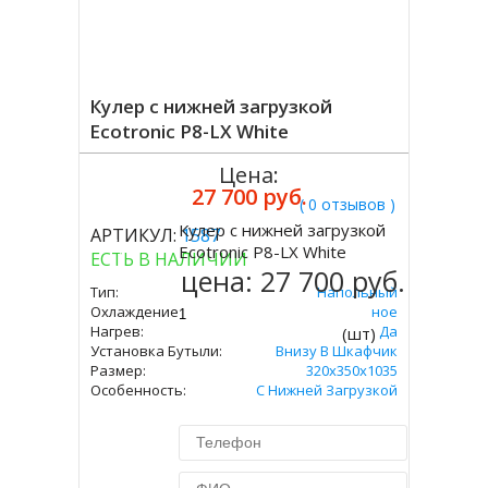
Кулер с нижней загрузкой
Ecotronic P8-LX White
Цена:
27 700 руб.
( 0 отзывов )
Кулер с нижней загрузкой
АРТИКУЛ:
1587
Купить
Ecotronic P8-LX White
ЕСТЬ В НАЛИЧИИ
цена:
27 700 руб.
Тип:
Напольный
Охлаждение:
Компрессорное
Нагрев:
Да
(шт)
Установка Бутыли:
Внизу В Шкафчик
Размер:
320x350х1035
Особенность:
С Нижней Загрузкой