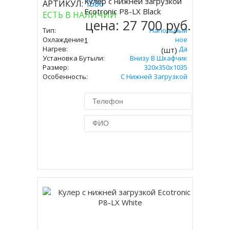
Кулер с нижней загрузкой
АРТИКУЛ:
1586
Купить
Ecotronic P8-LX Black
ЕСТЬ В НАЛИЧИИ
цена:
27 700 руб.
Тип:
Напольный
Охлаждение:
Компрессорное
Нагрев:
Да
(шт)
Установка Бутыли:
Внизу В Шкафчик
Размер:
320x350х1035
Особенность:
С Нижней Загрузкой
Купить в 1 клик