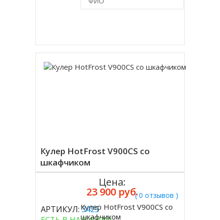
Купить в 1 клик
Кулер HotFrost V900CS со
шкафчиком
Цена:
23 900 руб.
( 0 отзывов )
Кулер HotFrost V900CS со
АРТИКУЛ:
3425
Купить
шкафчиком