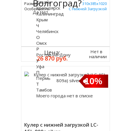
Волгоград?
Казань
Размер:
310х385х1020
Красноярск
Особенность:
С Нижней Загрузкой
Да
Нет
Калининград
Крым
Ч
Челябинск
О
Омск
Р
Нет в
Цена:
Ростов-на-Дону
наличии
26 870 руб.
У
Уфа
П
Пермь
10%
Т
Тамбов
Моего города нет в списке
Кулер с нижней загрузкой LC-