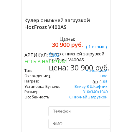
Кулер с нижней загрузкой
HotFrost V400AS
Цена:
30 900 руб.
( 1 отзыв )
Кулер с нижней загрузкой
АРТИКУЛ:
5002
Купить
HotFrost V400AS
ЕСТЬ В НАЛИЧИИ
цена:
30 900 руб.
Тип:
Напольный
Охлаждение:
Компрессорное
Нагрев:
Да
(шт)
Установка Бутыли:
Внизу В Шкафчик
Размер:
310х340х1040
Особенность:
С Нижней Загрузкой