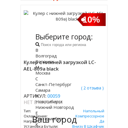
10%
Выберите город:
В
Волгоград
Воронеж
Кулер с нижней загрузкой LC-
М
AEL-809a black
Москва
С
Санкт-Петербург
( 2 отзыва )
Самара
АРТИКУЛ:
Н
00059
Новосибирск
НЕТ В НАЛИЧИИ
Нижний Новгород
Тип:
Напольный
Е
Охлаждение:
Ваш город
Компрессорное
Екатеринбург
Нагрев:
Да
К
Установка Бутыли:
Внизу В Шкафчик