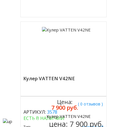
Купить в 1 клик
Кулер VATTEN V42NE
Цена:
( 0 отзывов )
7 900 руб.
АРТИКУЛ:
3578
Кулер VATTEN V42NE
ЕСТЬ В НАЛИЧИИ
Купить
цена:
7 900 руб.
Тип:
Напольный