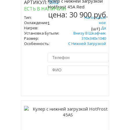
Кулер с нижней загрузкой
АРТИКУЛ:
3562
Купить
HotFrost 45A Red
ЕСТЬ В НАЛИЧИИ
цена:
30 900 руб.
Тип:
Напольный
Охлаждение:
Компрессорное
Нагрев:
Да
(шт)
Установка Бутыли:
Внизу В Шкафчик
Размер:
310х340х1040
Особенность:
С Нижней Загрузкой
Купить в 1 клик