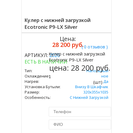
Кулер с нижней загрузкой
Ecotronic P9-LX Silver
Цена:
28 200 руб.
( 0 отзывов )
Кулер с нижней загрузкой
АРТИКУЛ:
2020
Купить
Ecotronic P9-LX Silver
ЕСТЬ В НАЛИЧИИ
цена:
28 200 руб.
Тип:
Напольный
Охлаждение:
Компрессорное
Нагрев:
Да
(шт)
Установка Бутыли:
Внизу В Шкафчик
Размер:
320x355х1035
Особенность:
С Нижней Загрузкой