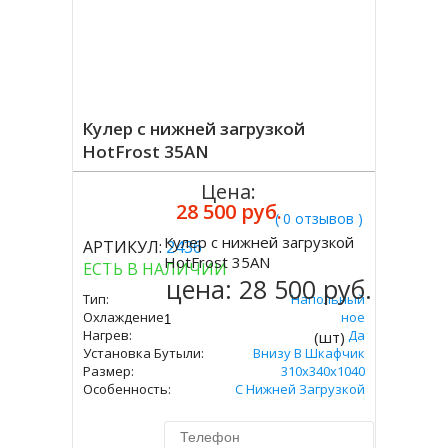
Кулер с нижней загрузкой
HotFrost 35AN
Цена:
28 500 руб.
( 0 отзывов )
Кулер с нижней загрузкой
АРТИКУЛ:
2436
Купить
HotFrost 35AN
ЕСТЬ В НАЛИЧИИ
цена:
28 500 руб.
Тип:
Напольный
Охлаждение:
Компрессорное
Нагрев:
Да
(шт)
Установка Бутыли:
Внизу В Шкафчик
Размер:
310х340х1040
Особенность:
С Нижней Загрузкой