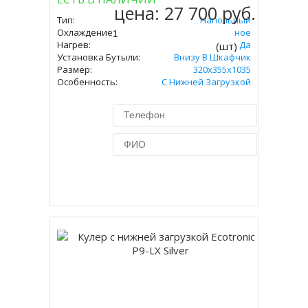
цена:
27 700 руб.
Тип:
Напольный
Охлаждение:
Компрессорное
Нагрев:
Да
(шт)
Установка Бутыли:
Внизу В Шкафчик
Размер:
320x355х1035
Особенность:
С Нижней Загрузкой
Купить в 1 клик