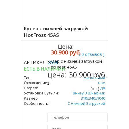
Кулер с нижней загрузкой
HotFrost 45AS
Цена:
30 900 руб.
( 0 отзывов )
Кулер с нижней загрузкой
АРТИКУЛ:
2698
Купить
HotFrost 45AS
ЕСТЬ В НАЛИЧИИ
цена:
30 900 руб.
Тип:
Напольный
Охлаждение:
Компрессорное
Нагрев:
Да
(шт)
Установка Бутыли:
Внизу В Шкафчик
Размер:
310х340х1040
Особенность:
С Нижней Загрузкой