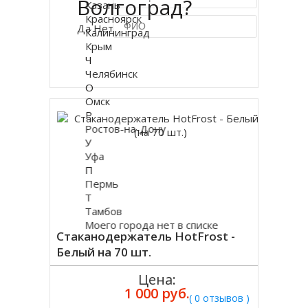
Волгоград?
Казань
Красноярск
Да
Нет
Калининград
Крым
Ч
Купить в 1 клик
Челябинск
О
Омск
Р
Ростов-на-Дону
У
Уфа
П
Пермь
Т
Тамбов
Моего города нет в списке
Стаканодержатель HotFrost -
Белый на 70 шт.
Цена:
1 000 руб.
( 0 отзывов )