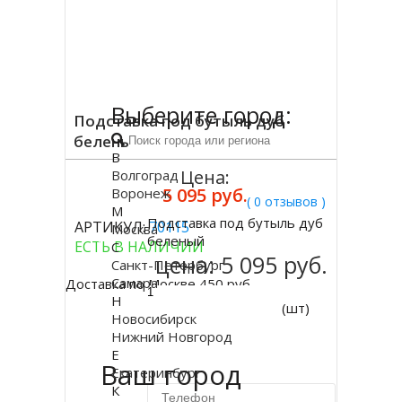
Выберите город:
Подставка под бутыль дуб
беленый
В
Цена:
Волгоград
5 095 руб.
Воронеж
( 0 отзывов )
М
Подставка под бутыль дуб
АРТИКУЛ:
70115
Москва
Купить
беленый
ЕСТЬ В НАЛИЧИИ
С
цена:
5 095 руб.
Санкт-Петербург
Самара
Доставка по Москве 450 руб.
Н
(шт)
Новосибирск
Нижний Новгород
Е
Ваш город
Екатеринбург
К