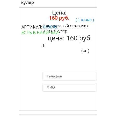
кулер
Цена:
160 руб.
( 1 отзыв )
Одноразовый стаканчик
АРТИКУЛ:
010049
Купить
0,2л на кулер
ЕСТЬ В НАЛИЧИИ
цена:
160 руб.
(шт)
Купить в 1 клик