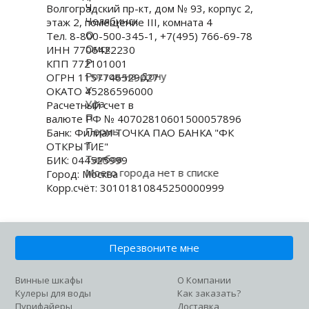
Ч
Волгоградский пр-кт, дом № 93, корпус 2,
Челябинск
этаж 2, помещение III, комната 4
О
Тел. 8-800-500-345-1, +7(495) 766-69-78
Омск
ИНН 7706422230
Р
КПП 772101001
Ростов-на-Дону
ОГРН 1157746529027
У
ОКАТО 45286596000
Уфа
Расчетный счет в
П
валюте РФ № 40702810601500057896
Пермь
Банк: Филиал ТОЧКА ПАО БАНКА "ФК
Т
ОТКРЫТИЕ"
Тамбов
БИК: 044525999
Моего города нет в списке
Город: Москва
Корр.счёт: 30101810845250000999
Перезвоните мне
Винные шкафы
О Компании
Кулеры для воды
Как заказать?
Пурифайеры
Доставка