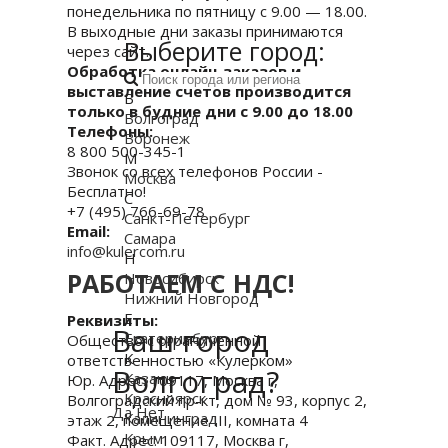
понедельника по пятницу с 9.00 — 18.00.
В выходные дни заказы принимаются
Выберите город:
через сайт.
Обработка онлайн-заказов и
выставление счетов производится
В
только в будние дни с 9.00 до 18.00
Волгоград
Телефоны:
Воронеж
8 800 500-345-1
М
Звонок со всех телефонов России -
Москва
Бесплатно!
С
+7 (495) 766-69-78
Санкт-Петербург
Email:
Самара
info@kulercom.ru
Н
РАБОТАЕМ С НДС!
Новосибирск
Нижний Новгород
Е
Реквизиты:
Ваш город
Екатеринбург
Общество с ограниченной
К
ответственностью «Кулерком»
Волгоград?
Казань
Юр. Адрес: 109117, Москва г,
Красноярск
Волгоградский пр-кт, дом № 93, корпус 2,
Да
Нет
Калининград
этаж 2, помещение III, комната 4
Крым
Факт. Адрес: 109117, Москва г,