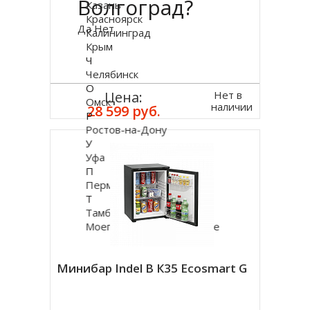
Волгоград?
Казань
Красноярск
Да
Нет
Калининград
Крым
Ч
Челябинск
О
Нет в
Цена:
Омск
наличии
28 599 руб.
Р
Ростов-на-Дону
У
Уфа
П
Пермь
Т
Тамбов
Моего города нет в списке
Минибар Indel B К35 Ecosmart G