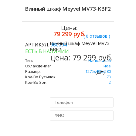
Винный шкаф Meyvel MV73-KBF2
Цена:
79 299 руб.
( 0 отзывов )
Винный шкаф Meyvel MV73-
АРТИКУЛ:
980004
Купить
KBF2
ЕСТЬ В НАЛИЧИИ
цена:
79 299 руб.
Тип:
Напольный
Охлаждение:
Компрессорное
Размер:
1275х495х580
(шт)
Кол-Во Бутылок:
73
Кол-Во Зон:
2
Купить в 1 клик