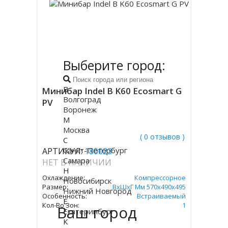
Выберите город:
В
Минибар Indel B K60 Ecosmart G
Волгоград
PV
Воронеж
М
Москва
( 0 отзывов )
С
Санкт-Петербург
АРТИКУЛ:
180023
Самара
НЕТ В НАЛИЧИИ
Н
Охлаждение:
Компрессорное
Новосибирск
Размер:
ВxШxГ Мм 570x490x495
Нижний Новгород
Особенность:
Встраиваемый
Е
Кол-Во Зон:
1
Ваш город
Екатеринбург
К