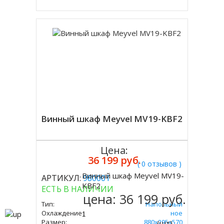
Винный шкаф Meyvel MV19-KBF2
Цена:
36 199 руб.
( 0 отзывов )
Винный шкаф Meyvel MV19-
АРТИКУЛ:
980001
Купить
KBF2
ЕСТЬ В НАЛИЧИИ
цена:
36 199 руб.
Тип:
Напольный
Охлаждение:
Компрессорное
Размер:
880х295х570
(шт)