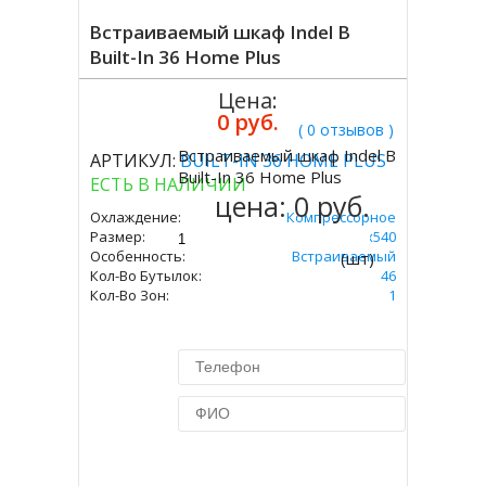
Встраиваемый шкаф Indel B
Built-In 36 Home Plus
Цена:
0 руб.
( 0 отзывов )
Встраиваемый шкаф Indel B
АРТИКУЛ:
BUILT-IN 36 HOME PLUS
Купить
Built-In 36 Home Plus
ЕСТЬ В НАЛИЧИИ
цена:
0 руб.
Охлаждение:
Компрессорное
Размер:
680х560х540
Особенность:
Встраиваемый
(шт)
Кол-Во Бутылок:
46
Кол-Во Зон:
1
Купить в 1 клик