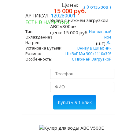
Цена:
( 0 отзывов )
15 000 руб.
АРТИКУЛ:
120280001
Кулер с нижней загрузкой
ЕСТЬ В НАЛИЧИИ
Купить
ABC v800ae
Тип:
Напольный
цена:
15 000 руб.
Охлаждение:
Электронное
Нагрев:
Да
(шт)
Установка Бутыли:
Внизу В Шкафчик
Размер:
ШхВхГ Мм 300х1110х395
Особенность:
С Нижней Загрузкой
Купить в 1 клик