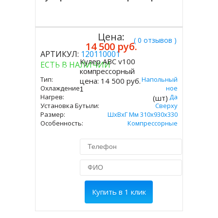
Цена:
( 0 отзывов )
14 500 руб.
АРТИКУЛ:
120110001
Кулер ABC v100
ЕСТЬ В НАЛИЧИИ
Купить
компрессорный
Тип:
Напольный
цена:
14 500 руб.
Охлаждение:
Компрессорное
Нагрев:
Да
(шт)
Установка Бутыли:
Сверху
Размер:
ШхВхГ Мм 310х930х330
Особенность:
Компрессорные
Купить в 1 клик