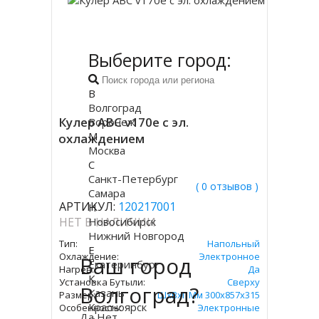
Выберите город:
В
Волгоград
Кулер ABC v170e с эл.
Воронеж
М
охлаждением
Москва
С
Санкт-Петербург
( 0 отзывов )
Самара
АРТИКУЛ:
120217001
Н
Новосибирск
НЕТ В НАЛИЧИИ
Нижний Новгород
Тип:
Напольный
Е
Охлаждение:
Электронное
Ваш город
Екатеринбург
Нагрев:
Да
К
Установка Бутыли:
Сверху
Волгоград?
Казань
Размер:
ШхВхГ Мм 300х857х315
Красноярск
Особенность:
Электронные
Да
Нет