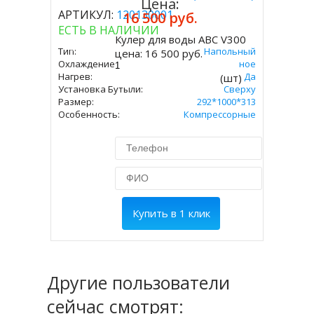
Цена:
АРТИКУЛ:
120130001
16 500 руб.
ЕСТЬ В НАЛИЧИИ
Кулер для воды ABC V300
Купить
Тип:
Напольный
цена:
16 500 руб.
Охлаждение:
Компрессорное
Нагрев:
Да
(шт)
Установка Бутыли:
Сверху
Размер:
292*1000*313
Особенность:
Компрессорные
Купить в 1 клик
Другие пользователи
сейчас смотрят: