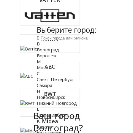
VATTEN
Выберите город:
Barrier
В
Волгоград
Воронеж
М
ABC
Москва
С
Санкт-Петербург
Самара
Н
BWT
Новосибирск
Нижний Новгород
Е
Ваш город
Екатеринбург
Midea
К
Волгоград?
Казань
Красноярск