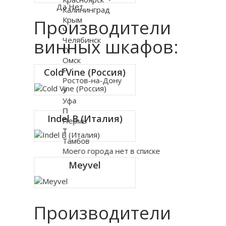
Да
Нет
Калининград
Крым
Производители
Ч
Челябинск
винных шкафов:
О
Омск
Р
Cold Vine (Россия)
Ростов-на-Дону
У
Уфа
П
Indel B (Италия)
Пермь
Т
Тамбов
Моего города нет в списке
Meyvel
Производители