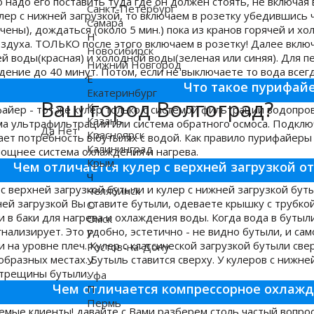
 надо его поставить туда где он должен стоять, не включая 
Санкт-Петербург
улер с нижней загрузкой, то включаем в розетку убедившись
Самара
чены), дождаться (около 5 мин.) пока из кранов горячей и х
Н
оздуха. ТОЛЬКО после этого включаем в розетку! Далее вкл
Новосибирск
ей воды(красная) и холодной воды(зеленая или синяя). Для пе
Нижний Новгород
дение до 40 минут. Потом, если не выключаете то вода всегд
Е
Что такое пурифай
Екатеринбург
Ваш город Волгоград?
К
айер - тот же кулер только с системой фильтрации водопров
Казань
ма ультрафильтрации или система обратного осмоса. Подклю
Да
Нет
Красноярск
ает потребность в бутылях с водой. Как правило пурифайеры
Калининград
мощнее система охлаждения и нагрева.
Крым
Чем отличается кулер с верхней загрузкой от
Ч
 с верхней загрузкой бутыли и кулер с нижней загрузкой бу
Челябинск
ней загрузкой Вы ставите бутыли, одеваете крышку с трубкой
О
и в баки для нагрева и охлаждения воды. Когда вода в бутыл
Омск
гнализирует. Это удобно, эстетично - не видно бутыли, и са
Р
 на уровне плеч. Кулер с классической загрузкой бутыли свер
Ростов-на-Дону
образных местах. Бутыль ставится сверху. У кулеров с нижне
У
трещины бутыли.
Уфа
Чем отличается компрессорное охлажд
П
Пермь
емые клиенты! давайте с Вами разберем столь частый вопрос