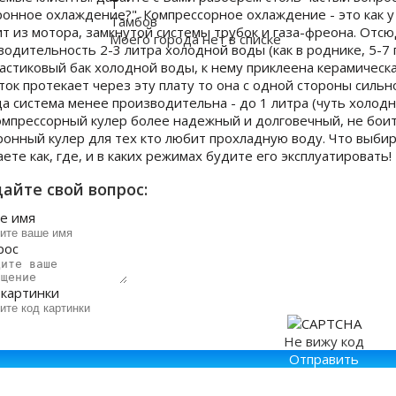
Т
ронное охлаждение?". Компрессорное охлаждение - это как у
Тамбов
ит из мотора, замкнутой системы трубок и газа-фреона. Отс
Моего города нет в списке
водительность 2-3 литра холодной воды (как в роднике, 5-7 
ластиковый бак холодной воды, к нему приклеена керамическа
 ток протекает через эту плату то она с одной стороны силь
а система менее производительна - до 1 литра (чуть холодне
Компрессорный кулер более надежный и долговечный, не бои
ронный кулер для тех кто любит прохладную воду. Что выбир
ете как, где, и в каких режимах будите его эксплуатировать!
айте свой вопрос:
е имя
рос
 картинки
Не вижу код
Отправить