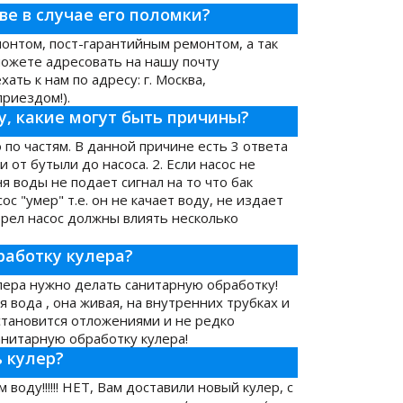
е в случае его поломки?
онтом, пост-гарантийным ремонтом, а так
можете адресовать на нашу почту
ать к нам по адресу: г. Москва,
риездом!).
у, какие могут быть причины?
 по частям. В данной причине есть 3 ответа
 от бутыли до насоса. 2. Если насос не
я воды не подает сигнал на то что бак
ос "умер" т.е. он не качает воду, не издает
горел насос должны влиять несколько
работку кулера?
улера нужно делать санитарную обработку!
 вода , она живая, на внутренних трубках и
становится отложениями и не редко
анитарную обработку кулера!
 кулер?
воду!!!!!! НЕТ, Вам доставили новый кулер, с