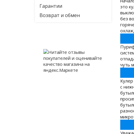
начало
Гарантии
это к
выклю
Возврат и обмен
без в
горяч
охлаж
Пуриф
систе
отпад
чуть 
Кулер
с ниж
бутыл
проси
бутыли
разно
микро
Уважа