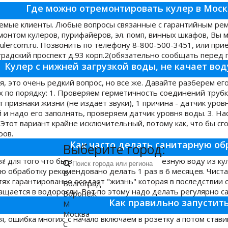
Где можно отремонтировать кулер в Москв
емые клиенты. Любые вопросы связанные с гарантийным рем
монтом кулеров, пурифайеров, эл. помп, винных шкафов, Вы 
ulercom.ru. Позвонить по телефону 8-800-500-3451, или приех
градский проспект д.93 корп.2(обязательно сообщать перед п
Кулер с нижней загрузкой воды, не качает вод
я, это очень редкий вопрос, но все же. Давайте разберем его
х по порядку: 1. Проверяем герметичность соединений трубки
 признаки жизни (не издает звуки), 1 причина - датчик уровн
 и надо его заполнять, проверяем датчик уровня воды. 3. Нас
. Этот вариант крайне исключительный, потому как, что бы с
ров.
Как часто делать санитарную об
Выберите город:
я! для того что бы всегда пить чистую и полезную воду из к
ю обработку рекомендовано делать 1 раз в 6 месяцев. Чистая
В
тях гарантированно оседает "жизнь" которая в последствии 
Волгоград
ащается в водоросли. Вот по этому надо делать регулярно с
Воронеж
Как правильно запустить
М
Москва
, ошибка многих: с начало включаем в розетку а потом ставим 
С