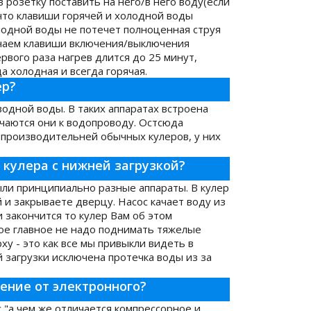
в розетку поставить на него/в него воду(если
 что клавиши горячей и холодной воды
олодной воды не потечет полноценная струя
ючаем клавиши включения/выключения
рвого раза нагрев длится до 25 минут,
а холодная и всегда горячая.
ер?
одной воды. В таких аппаратах встроена
чаются они к водопроводу. Остсюда
 производительней обычных кулеров, у них
 кулера с нижней загрузкой?
тыли принципиально разные аппараты. В кулер
 и закрываете дверцу. Насос качает воду из
и закончится то кулер Вам об этом
мое главное не надо поднимать тяжелые
ху - это как все мы привыкли видеть в
й загрузки исключена протечка воды из за
ение от электронного?
 "а чем же отличается компрессорное и