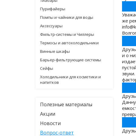
Тиабары
Пурифайеры
Уважа
Помпы и чайники для воды
же ре
Аксессуары
info@k
Волго
Фильтр-системы и Чиллеры
Термосы и автохолодильники
Друзь
Винные шкафы
и о ни
Барьер-фильтрующие системы
издает
пустой
Сейфы
звуки
Холодильники для косметики и
факто
напитков
Друзь
Данну
Полезные материалы
емкос
Акции
превр
Новости
Друзья
Вопрос-ответ