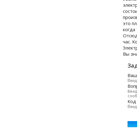
элект
состо
произ
это п
когда
Отсюд
час. 
Элект
Вы зна
Зад
Ваш
Воп
Код