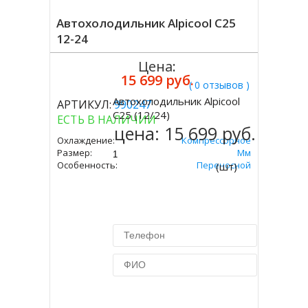
Автохолодильник Alpicool C25
12-24
Цена:
15 699 руб.
( 0 отзывов )
Автохолодильник Alpicool
АРТИКУЛ:
990247
Купить
C25 (12/24)
ЕСТЬ В НАЛИЧИИ
цена:
15 699 руб.
Охлаждение:
Компрессорное
Размер:
301х652х363 Мм
Особенность:
Переносной
(шт)
Купить в 1 клик