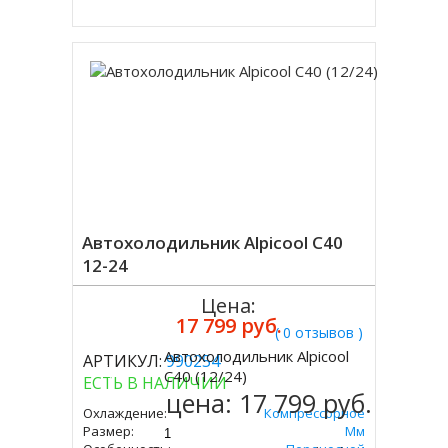
Автохолодильник Alpicool C40
12-24
Цена:
17 799 руб.
( 0 отзывов )
Автохолодильник Alpicool
АРТИКУЛ:
990254
Купить
C40 (12/24)
ЕСТЬ В НАЛИЧИИ
цена:
17 799 руб.
Охлаждение:
Компрессорное
Размер:
427х650х375 Мм