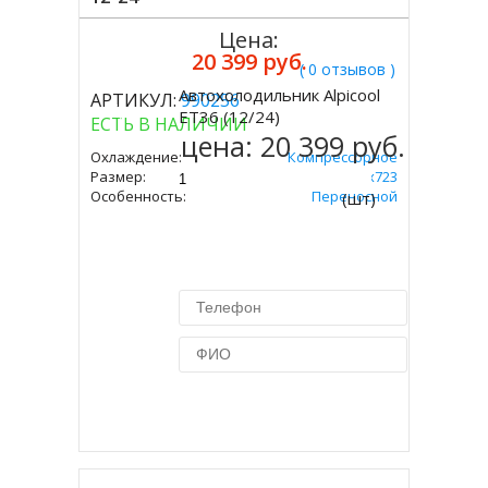
Цена:
20 399 руб.
( 0 отзывов )
Автохолодильник Alpicool
АРТИКУЛ:
990256
Купить
ET36 (12/24)
ЕСТЬ В НАЛИЧИИ
цена:
20 399 руб.
Охлаждение:
Компрессорное
Размер:
365х360х723
Особенность:
Переносной
(шт)
Купить в 1 клик