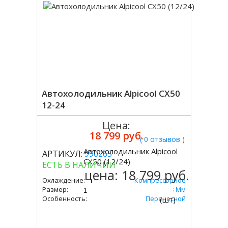
Автохолодильник Alpicool CX50
12-24
Цена:
18 799 руб.
( 0 отзывов )
Автохолодильник Alpicool
АРТИКУЛ:
990265
Купить
CX50 (12/24)
ЕСТЬ В НАЛИЧИИ
цена:
18 799 руб.
Охлаждение:
Компрессорное
Размер:
545х586х378 Мм
Особенность:
Переносной
(шт)