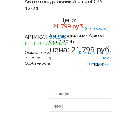
Автохолодильник Alpicool C75
12-24
Цена:
21 799 руб.
( 0 отзывов )
Автохолодильник Alpicool
АРТИКУЛ:
990248
Купить
C75 (12/24)
ЕСТЬ В НАЛИЧИИ
цена:
21 799 руб.
Охлаждение:
Компрессорное
Размер:
666х652х363 Мм
Особенность:
Переносной
(шт)
Купить в 1 клик