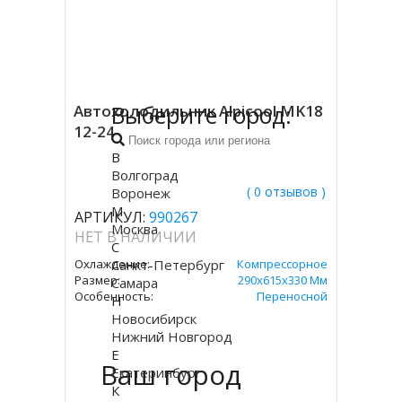
Выберите город:
Автохолодильник Alpicool MK18
12-24
В
Волгоград
( 0 отзывов )
Воронеж
М
АРТИКУЛ:
990267
Москва
НЕТ В НАЛИЧИИ
С
Охлаждение:
Санкт-Петербург
Компрессорное
Размер:
290х615х330 Мм
Самара
Особенность:
Переносной
Н
Новосибирск
Нижний Новгород
Е
Ваш город
Екатеринбург
К