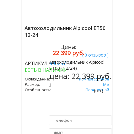
Автохолодильник Alpicool ET50
12-24
Цена:
22 399 руб.
( 0 отзывов )
Автохолодильник Alpicool
АРТИКУЛ:
990257
Купить
ET50 (12/24)
ЕСТЬ В НАЛИЧИИ
цена:
22 399 руб.
Охлаждение:
Компрессорное
Размер:
455х723х360 Мм
Особенность:
Переносной
(шт)