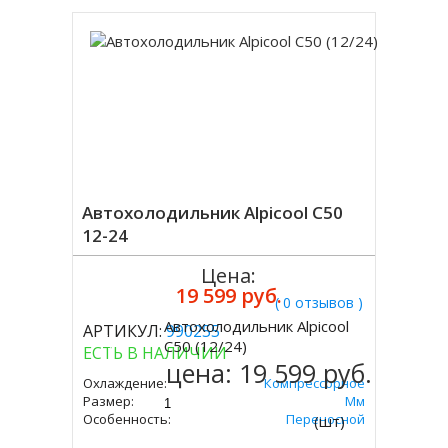
Автохолодильник Alpicool C50
12-24
Цена:
19 599 руб.
( 0 отзывов )
Автохолодильник Alpicool
АРТИКУЛ:
990255
Купить
C50 (12/24)
ЕСТЬ В НАЛИЧИИ
цена:
19 599 руб.
Охлаждение:
Компрессорное
Размер:
497х650х375 Мм
Особенность:
Переносной
(шт)