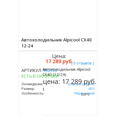
Автохолодильник Alpicool CX40
12-24
Цена:
17 289 руб.
( 0 отзывов )
Автохолодильник Alpicool
АРТИКУЛ:
990159
Купить
CX40 (12/24)
ЕСТЬ В НАЛИЧИИ
цена:
17 289 руб.
Охлаждение:
Компрессорное
Размер:
480х378х631
Особенность:
Переносной
(шт)