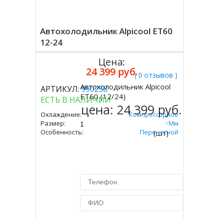
Автохолодильник Alpicool ЕT60
12-24
Цена:
24 399 руб.
( 0 отзывов )
Автохолодильник Alpicool
АРТИКУЛ:
990258
Купить
ЕT60 (12/24)
ЕСТЬ В НАЛИЧИИ
цена:
24 399 руб.
Охлаждение:
Компрессорное
Размер:
545х723х360 Мм
Особенность:
Переносной
(шт)