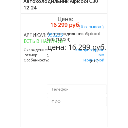
Автохолодильник Alpicool C30
12-24
Цена:
16 299 руб.
( 0 отзывов )
Автохолодильник Alpicool
АРТИКУЛ:
990253
Купить
C30 (12/24)
ЕСТЬ В НАЛИЧИИ
цена:
16 299 руб.
Охлаждение:
Компрессорное
Размер:
357х650х375 Мм
Особенность:
Переносной
(шт)
Купить в 1 клик