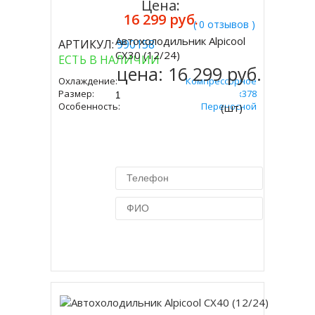
Цена:
16 299 руб.
( 0 отзывов )
Автохолодильник Alpicool
АРТИКУЛ:
990158
Купить
CX30 (12/24)
ЕСТЬ В НАЛИЧИИ
цена:
16 299 руб.
Охлаждение:
Компрессорное
Размер:
375х631х378
Особенность:
Переносной
(шт)
Купить в 1 клик