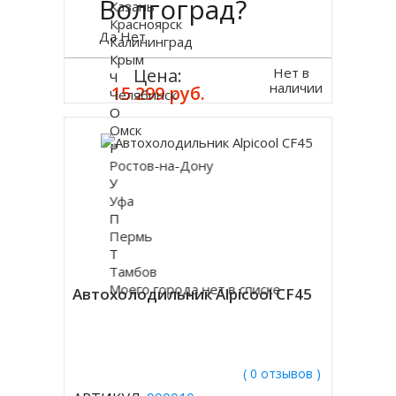
Волгоград?
Казань
Красноярск
Да
Нет
Калининград
Крым
Нет в
Цена:
Ч
наличии
15 299 руб.
Челябинск
О
Омск
Р
Ростов-на-Дону
У
Уфа
П
Пермь
Т
Тамбов
Моего города нет в списке
Автохолодильник Alpicool CF45
( 0 отзывов )