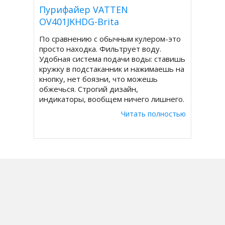
Пурифайер VATTEN
OV401JKHDG-Brita
По сравнению с обычным кулером-это
просто находка. Фильтрует воду.
Удобная система подачи воды: ставишь
кружку в подстаканник и нажимаешь на
кнопку, нет боязни, что можешь
обжечься. Строгий дизайн,
индикаторы, вообщем ничего лишнего.
Для офиса на 15 человек самый раз.
Читать полностью
Когда на улица жара, понижаем
температуру холодной воды, чтобы
она реально утоляла жажду.