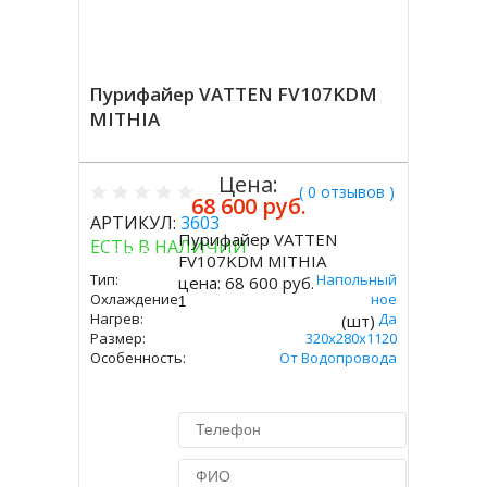
Пурифайер VATTEN FV107KDM
MITHIA
Цена:
( 0 отзывов )
68 600 руб.
АРТИКУЛ:
3603
Пурифайер VATTEN
ЕСТЬ В НАЛИЧИИ
Купить
FV107KDM MITHIA
Тип:
Напольный
цена:
68 600 руб.
Охлаждение:
Компрессорное
Нагрев:
Да
(шт)
Размер:
320х280х1120
Особенность:
От Водопровода