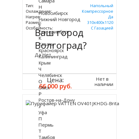
Самара
Тип:
Напольный
Н
Охлаждение:
Компрессорное
Новосибирск
Нагрев:
Да
Нижний Новгород
Размер:
310х400х1120
Е
Особенность:
С Газацией
Ваш город
Екатеринбург
К
Волгоград?
Казань
Красноярск
Да
Нет
Калининград
Крым
Ч
Челябинск
Нет в
Цена:
О
наличии
66 000 руб.
Омск
Р
Ростов-на-Дону
У
Уфа
П
Пермь
Т
Тамбов