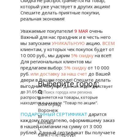
Скидка не распространяется на товар,
который уже участвует в других акциях!
Спешите делать приятные покупки,
реальная экономия!
Уважаемые покупатели!
9 МАЯ
очень
Важный для нас праздник и в честь него
мы запускаем
УНИКАЛЬНУЮ
акцию.
ВСЕМ
клиентам, у которых чек покупок будет от
10 000 руб., мы дарим
5% скидку
на все!!!
Для региональных клиентов мы
предлагаем выбор:
5% скидку
от 10 000
руб.
или доставку за наш счет
до Вашей
двери в Вашем городе! Спешите делать
Выберите город:
выгодные покупки.
Данная акция действует
до 31.05.2018г. включительно и не
распространяется на товары, которые
В
находятся в разделе "Товар по акции".
Волгоград
Воронеж
ПОДАРОЧНЫЙ СЕРТИФИКАТ
дарится
М
каждому покупателю, оформившему заказ
Москва
в нашей компании на сумму от 3 000
С
рублей. Данный сертификат Вы получаете
Санкт-Петербург