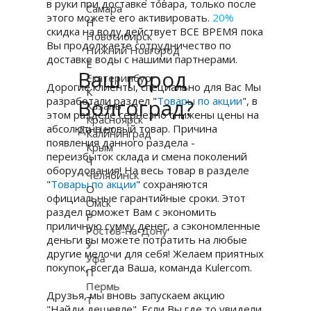
в руки при доставке товара, только после
Самара
этого можете его активировать.
20%
Н
скидка на воду действует ВСЕ ВРЕМЯ пока
Новосибирск
Вы продолжаете сотрудничество по
Нижний Новгород
доставке воды с нашими партнерами.
Е
Ваш город
Екатеринбург
Дорогие клиенты, специально для Вас Мы
К
разработали раздел "
Волгоград?
Т
овары по акции
", в
Казань
этом разделе серьезно снижены цены на
Красноярск
абсолютно новый товар. Причина
Да
Нет
Калининград
появления данного раздела -
Крым
переизбыток склада и смена поколений
Ч
оборудования! На весь товар в разделе
Челябинск
"
Товары по акции
" сохраняются
О
официальные гарантийные сроки. Этот
Омск
раздел поможет Вам с экономить
Р
приличную сумму денег, а сэкономленные
Ростов-на-Дону
деньги вы можете потратить на любые
У
другие мелочи для себя! Желаем приятных
Уфа
покупок, всегда Ваша, команда Kulercom.
П
Пермь
Друзья, мы вновь запускаем акцию
Т
"Найди дешевле". Если Вы где то увидели