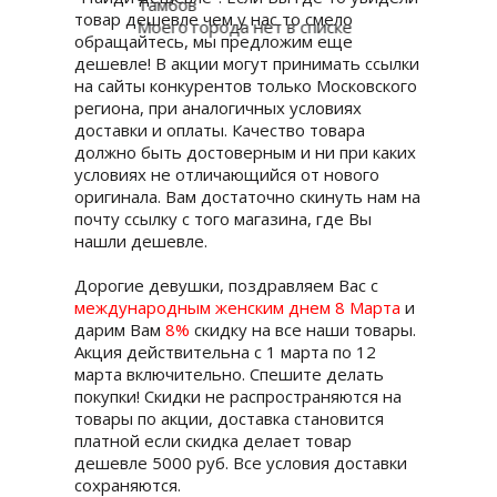
Тамбов
товар дешевле чем у нас то смело
Моего города нет в списке
обращайтесь, мы предложим еще
дешевле! В акции могут принимать ссылки
на сайты конкурентов только Московского
региона, при аналогичных условиях
доставки и оплаты. Качество товара
должно быть достоверным и ни при каких
условиях не отличающийся от нового
оригинала. Вам достаточно скинуть нам на
почту ссылку с того магазина, где Вы
нашли дешевле.
Дорогие девушки, поздравляем Вас с
международным женским днем 8 Марта
и
дарим Вам
8%
скидку на все наши товары.
Акция действительна с 1 марта по 12
марта включительно. Спешите делать
покупки! Скидки не распространяются на
товары по акции, доставка становится
платной если скидка делает товар
дешевле 5000 руб. Все условия доставки
сохраняются.