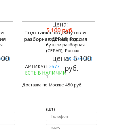
Цена:
5 100 руб.
ли
Подставка под 3 бутыли
сия
разборная СЕРАЯ, Россия
Подставка под 3
Купить
ая
бутыли разборная
(СЕРАЯ), Россия
100
цена:
5 100
ывов )
( 0 отзывов )
руб.
АРТИКУЛ:
2677
ЕСТЬ В НАЛИЧИИ
.
Доставка по Москве 450 руб.
(шт)