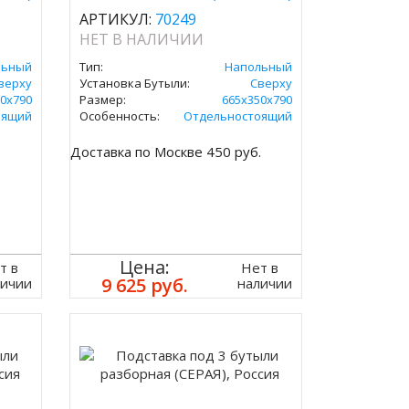
АРТИКУЛ:
70249
НЕТ В НАЛИЧИИ
льный
Тип:
Напольный
верху
Установка Бутыли:
Сверху
0х790
Размер:
665х350х790
оящий
Особенность:
Отдельностоящий
.
Доставка по Москве 450 руб.
Цена:
т в
Нет в
9 625 руб.
личии
наличии