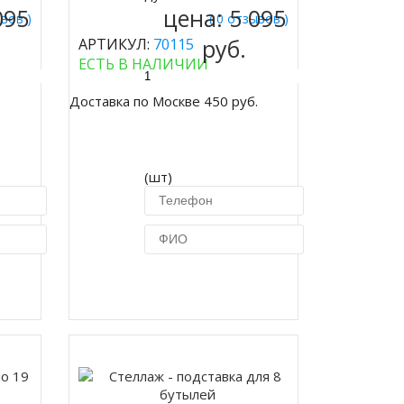
095
цена:
5 095
ывов )
( 0 отзывов )
руб.
АРТИКУЛ:
70115
ЕСТЬ В НАЛИЧИИ
.
Доставка по Москве 450 руб.
(шт)
ик
Купить в 1 клик