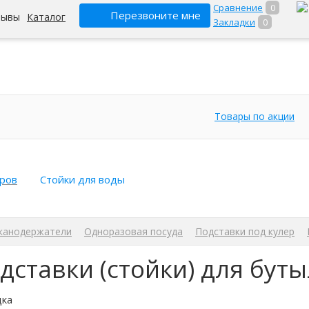
Сравнение
0
Перезвоните мне
зывы
Каталог
Закладки
0
Товары по акции
еров
Стойки для воды
канодержатели
Одноразовая посуда
Подставки под кулер
дставки (стойки) для бут