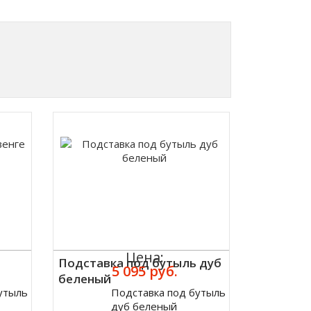
Цена:
Подставка под бутыль дуб
5 095 руб.
беленый
утыль
Подставка под бутыль
Купить
дуб беленый