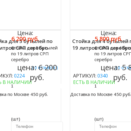
Цена:
Цена:
6 200 руб.
5 800 руб.
йка для 5 бутылей по
Стойка для 4 бутылей 
литров СРП серебро
19 литров СРП серебр
Стойка для 5 бутылей
Стойка для 4 бу
ить
Купить
по 19 литров СРП
по 19 литров СР
серебро
серебро
цена:
6 200
цена:
5 
( 0 отзывов )
( 0 отз
руб.
руб.
ИКУЛ:
0224
АРТИКУЛ:
0340
Ь В НАЛИЧИИ
ЕСТЬ В НАЛИЧИИ
вка по Москве 450 руб.
Доставка по Москве 450 руб
(шт)
(шт)