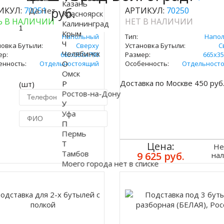
Казань
руб.
ИКУЛ:
70251
АРТИКУЛ:
70250
Да
Нет
Красноярск
Ь В НАЛИЧИИ
НЕТ В НАЛИЧИИ
Калининград
Крым
Напольный
Тип:
Напо
Ч
новка Бутыли:
Сверху
Установка Бутыли:
С
Челябинск
ер:
665х350х790
Размер:
665х35
О
енность:
Отдельностоящий
Особенность:
Отдельност
Омск
Доставка по Москве 450 руб
Р
(шт)
Ростов-на-Дону
У
Уфа
П
Пермь
Купить в 1 клик
Т
Цена:
Не
Тамбов
9 625 руб.
на
Моего города нет в списке