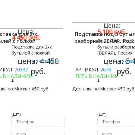
Цена:
Цена:
5 100 руб.
ставка для 2-х
Подставка под 3 буты
4 450 руб.
ылей с полкой
разборная БЕЛАЯ, Рос
Подставка под 3
Купить
Подставка для 2-х
бутыли разборн
ить
бутылей с полкой
(БЕЛАЯ), Россия
цена:
4 450
цена:
5 
( 0 отзывов )
( 0 отз
руб.
руб.
ИКУЛ:
70337
АРТИКУЛ:
2676
Ь В НАЛИЧИИ
ЕСТЬ В НАЛИЧИИ
вка по Москве 450 руб.
Доставка по Москве 450 руб
(шт)
(шт)