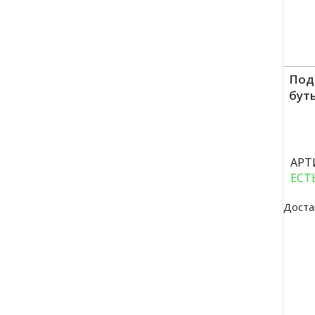
Под
бут
Куп
АРТ
ЕСТ
Доста