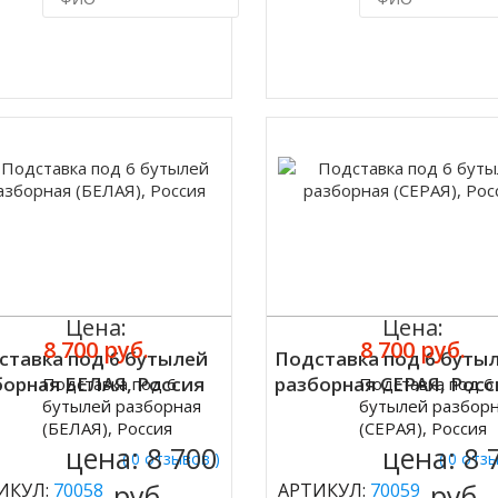
Купить в 1 клик
Купить в 1 кл
Цена:
Цена:
8 700 руб.
8 700 руб.
ставка под 6 бутылей
Подставка под 6 буты
борная БЕЛАЯ, Россия
разборная СЕРАЯ, Росс
Подставка под 6
Подставка под 6
ить
Купить
бутылей разборная
бутылей разбор
(БЕЛАЯ), Россия
(СЕРАЯ), Россия
цена:
8 700
цена:
8 
( 0 отзывов )
( 0 отз
руб.
руб.
ИКУЛ:
70058
АРТИКУЛ:
70059