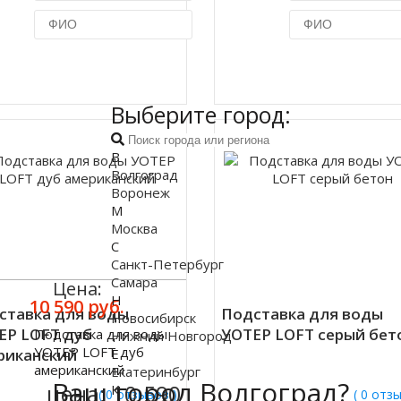
Купить в 1 клик
Купить в 1 кл
Выберите город:
В
Волгоград
Воронеж
М
Москва
С
Санкт-Петербург
Самара
Цена:
Н
10 590 руб.
ставка для воды
Подставка для воды
Новосибирск
ЕР LOFT дуб
УОТЕР LOFT серый бет
Подставка для воды
Нижний Новгород
ить
УОТЕР LOFT дуб
риканский
Е
американский
Екатеринбург
Ваш город Волгоград?
цена:
10 590
К
( 0 отзывов )
( 0 отз