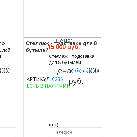
Цена:
по
Стеллаж - подставка для 8
15 000 руб.
о
бутылей
тылей
П
Стеллаж - подставка
Купить
для 8 бутылей
800
цена:
15 000
ывов )
( 0 отзывов )
руб.
АРТИКУЛ:
0236
ЕСТЬ В НАЛИЧИИ
.
(шт)