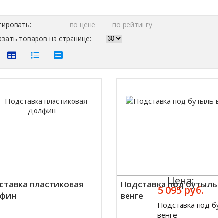
тировать:
по цене
по рейтингу
зать товаров на странице:
Цена:
ставка пластиковая
Подставка под бутыль
5 095 руб.
фин
венге
Подставка под б
Купить
венге