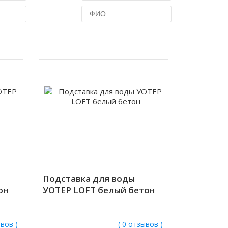
ик
Купить в 1 клик
Подставка для воды
он
УОТЕР LOFT белый бетон
ывов )
( 0 отзывов )