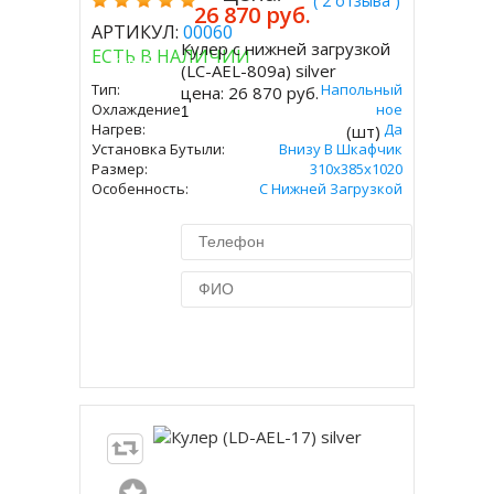
( 2 отзыва )
26 870 руб.
АРТИКУЛ:
00060
Кулер с нижней загрузкой
ЕСТЬ В НАЛИЧИИ
Купить
(LC-AEL-809a) silver
Тип:
Напольный
цена:
26 870 руб.
Охлаждение:
Компрессорное
Нагрев:
Да
(шт)
Установка Бутыли:
Внизу В Шкафчик
Размер:
310х385х1020
Особенность:
С Нижней Загрузкой
Купить в 1 клик