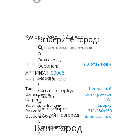
Кулер LD-AEL-17 silver
Выберите город:
В
Волгоград
( 0 отзывов )
Воронеж
М
АРТИКУЛ:
00068
Москва
НЕТ В НАЛИЧИИ
С
Тип:
Напольный
Санкт-Петербург
Охлаждение:
Электронное
Самара
Нагрев:
Да
Н
Установка Бутыли:
Сверху
Новосибирск
Размер:
310х350х950
Нижний Новгород
Особенность:
Электронные
Е
Ваш город
Екатеринбург
К