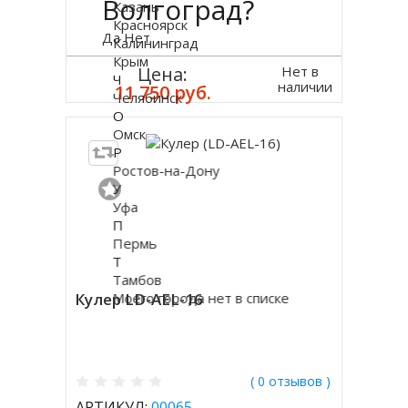
Волгоград?
Казань
Красноярск
Да
Нет
Калининград
Крым
Нет в
Цена:
Ч
наличии
11 750 руб.
Челябинск
О
Омск
Р
Ростов-на-Дону
У
Уфа
П
Пермь
Т
Тамбов
Кулер LD-AEL-16
Моего города нет в списке
( 0 отзывов )
АРТИКУЛ:
00065