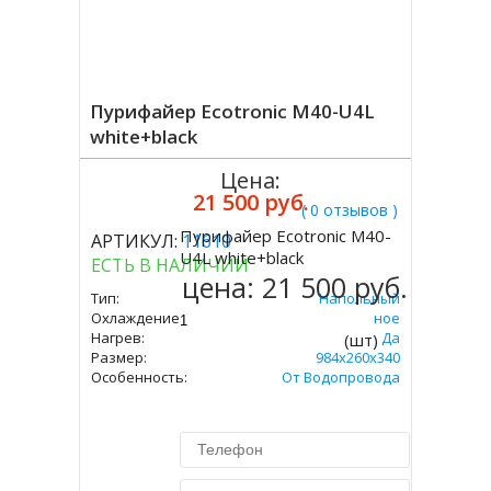
Пурифайер Ecotronic M40-U4L
white+black
Цена:
21 500 руб.
( 0 отзывов )
Пурифайер Ecotronic M40-
АРТИКУЛ:
11610
Купить
U4L white+black
ЕСТЬ В НАЛИЧИИ
цена:
21 500 руб.
Тип:
Напольный
Охлаждение:
Компрессорное
Нагрев:
Да
(шт)
Размер:
984x260x340
Особенность:
От Водопровода