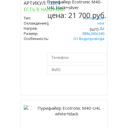
Пурифайер Ecotronic M40-
АРТИКУЛ:
11609
Купить
U4L black+silver
ЕСТЬ В НАЛИЧИИ
цена:
21 700 руб.
Тип:
Напольный
Охлаждение:
Компрессорное
Нагрев:
Да
(шт)
Размер:
984x260x340
Особенность:
От Водопровода
Купить в 1 клик