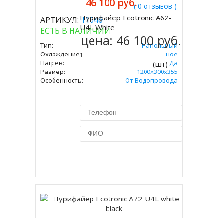
46 100 руб.
( 0 отзывов )
Пурифайер Ecotronic A62-
АРТИКУЛ:
11646
Купить
U4L White
ЕСТЬ В НАЛИЧИИ
цена:
46 100 руб.
Тип:
Напольный
Охлаждение:
Компрессорное
Нагрев:
Да
(шт)
Размер:
1200x300x355
Особенность:
От Водопровода
Купить в 1 клик