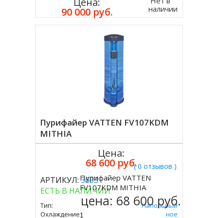
Нет в
Цена:
наличии
90 000 руб.
Пурифайер VATTEN FV107KDM
MITHIA
Цена:
68 600 руб.
( 0 отзывов )
Пурифайер VATTEN
АРТИКУЛ:
3603
Купить
FV107KDM MITHIA
ЕСТЬ В НАЛИЧИИ
цена:
68 600 руб.
Тип:
Напольный
Охлаждение:
Компрессорное