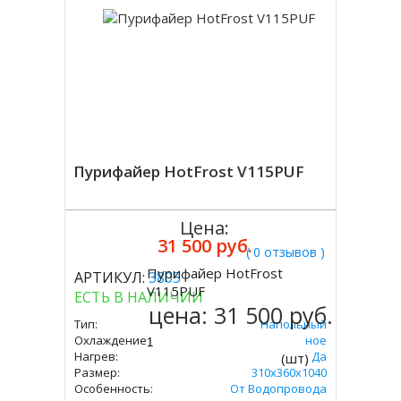
Пурифайер HotFrost V115PUF
Цена:
31 500 руб.
( 0 отзывов )
Пурифайер HotFrost
АРТИКУЛ:
3805
Купить
V115PUF
ЕСТЬ В НАЛИЧИИ
цена:
31 500 руб.
Тип:
Напольный
Охлаждение:
Компрессорное
Нагрев:
Да
(шт)
Размер:
310х360х1040
Особенность:
От Водопровода