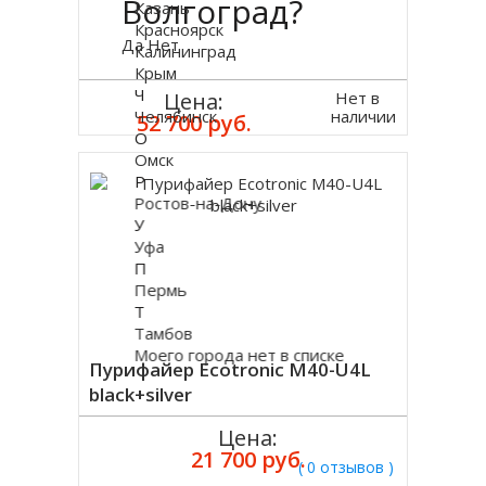
Волгоград?
Казань
Красноярск
Да
Нет
Калининград
Крым
Ч
Нет в
Цена:
наличии
Челябинск
52 700 руб.
О
Омск
Р
Ростов-на-Дону
У
Уфа
П
Пермь
Т
Тамбов
Моего города нет в списке
Пурифайер Ecotronic M40-U4L
black+silver
Цена:
21 700 руб.
( 0 отзывов )