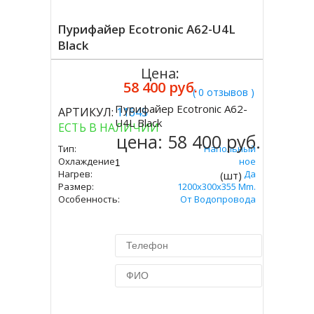
Пурифайер Ecotronic A62-U4L
Black
Цена:
58 400 руб.
( 0 отзывов )
Пурифайер Ecotronic A62-
АРТИКУЛ:
11645
Купить
U4L Black
ЕСТЬ В НАЛИЧИИ
цена:
58 400 руб.
Тип:
Напольный
Охлаждение:
Компрессорное
Нагрев:
Да
(шт)
Размер:
1200x300x355 Mm.
Особенность:
От Водопровода
Купить в 1 клик