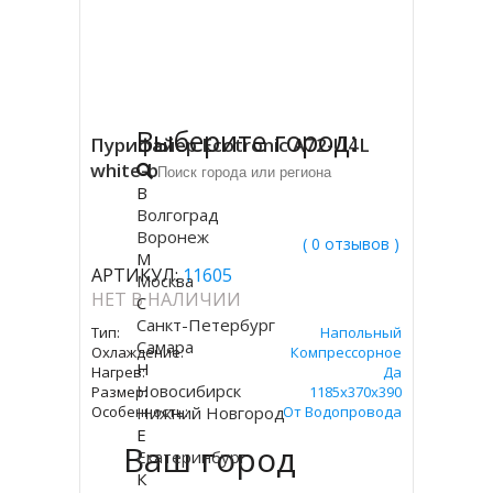
Выберите город:
Пурифайер Ecotronic A72-U4L
white-black
В
Волгоград
Воронеж
( 0 отзывов )
М
АРТИКУЛ:
11605
Москва
НЕТ В НАЛИЧИИ
С
Санкт-Петербург
Тип:
Напольный
Самара
Охлаждение:
Компрессорное
Н
Нагрев:
Да
Новосибирск
Размер:
1185x370x390
Особенность:
Нижний Новгород
От Водопровода
Е
Ваш город
Екатеринбург
К