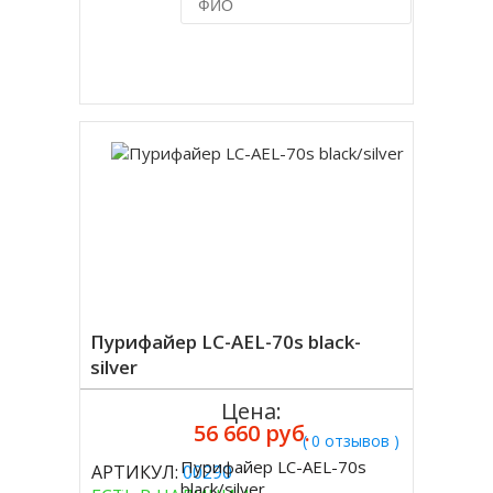
Купить в 1 клик
Пурифайер LC-AEL-70s black-
silver
Цена:
56 660 руб.
( 0 отзывов )
Пурифайер LC-AEL-70s
АРТИКУЛ:
00290
Купить
black/silver