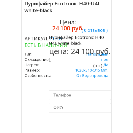
Пурифайер Ecotronic H40-U4L
white-black
Цена:
24 100 руб.
( 0 отзывов )
Пурифайер Ecotronic H40-
АРТИКУЛ:
11705
Купить
U4L white-black
ЕСТЬ В НАЛИЧИИ
цена:
24 100 руб.
Тип:
Напольный
Охлаждение:
Компрессорное
Нагрев:
Да
(шт)
Размер:
1020x310x315 Mm.
Особенность:
От Водопровода
Купить в 1 клик