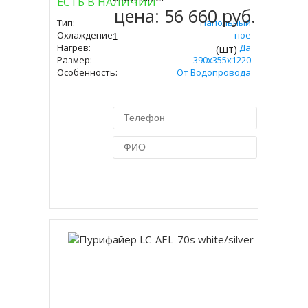
ЕСТЬ В НАЛИЧИИ
цена:
56 660 руб.
Тип:
Напольный
Охлаждение:
Компрессорное
Нагрев:
Да
(шт)
Размер:
390x355x1220
Особенность:
От Водопровода
Купить в 1 клик