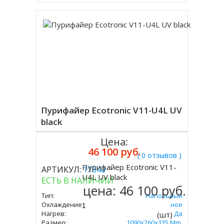
Пурифайер Ecotronic V11-U4L UV
black
Цена:
46 100 руб.
( 0 отзывов )
Пурифайер Ecotronic V11-
АРТИКУЛ:
11640
Купить
U4L UV black
ЕСТЬ В НАЛИЧИИ
цена:
46 100 руб.
Тип:
Напольный
Охлаждение:
Компрессорное
Нагрев:
Да
(шт)
Размер:
1090x260x335 Mm.