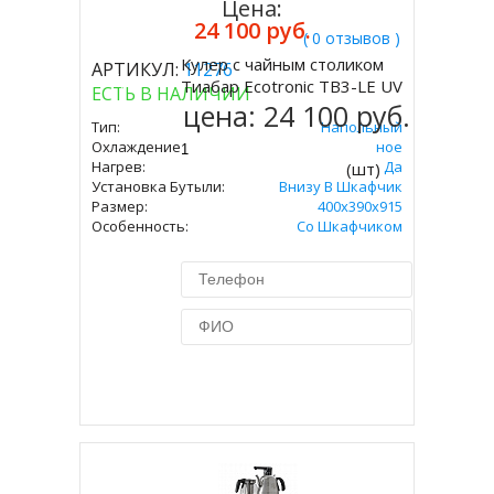
Цена:
24 100 руб.
( 0 отзывов )
Кулер с чайным столиком
АРТИКУЛ:
11276
Купить
Тиабар Ecotronic TB3-LE UV
ЕСТЬ В НАЛИЧИИ
цена:
24 100 руб.
Тип:
Напольный
Охлаждение:
Электронное
Нагрев:
Да
(шт)
Установка Бутыли:
Внизу В Шкафчик
Размер:
400x390х915
Особенность:
Со Шкафчиком
Купить в 1 клик