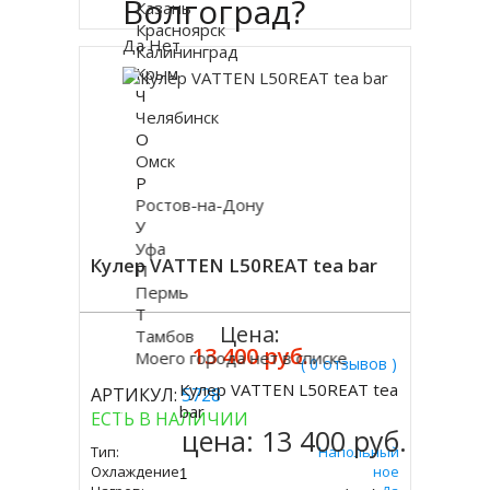
Волгоград?
Казань
Красноярск
Да
Нет
Калининград
Крым
Ч
Челябинск
О
Омск
Р
Ростов-на-Дону
У
Уфа
Кулер VATTEN L50REAT tea bar
П
Пермь
Т
Цена:
Тамбов
13 400 руб.
Моего города нет в списке
( 0 отзывов )
Кулер VATTEN L50REAT tea
АРТИКУЛ:
5728
Купить
bar
ЕСТЬ В НАЛИЧИИ
цена:
13 400 руб.
Тип:
Напольный
Охлаждение:
Электронное