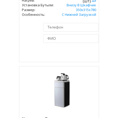
Нагрев:
Да
(шт)
Установка Бутыли:
Внизу В Шкафчик
Размер:
350х315х780
Особенность:
С Нижней Загрузкой
Купить в 1 клик