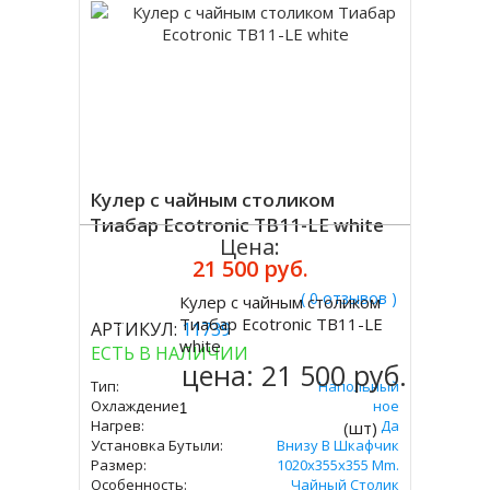
Кулер с чайным столиком
Тиабар Ecotronic TB11-LE white
Цена:
21 500 руб.
( 0 отзывов )
Кулер с чайным столиком
Купить
Тиабар Ecotronic TB11-LE
АРТИКУЛ:
11739
white
ЕСТЬ В НАЛИЧИИ
цена:
21 500 руб.
Тип:
Напольный
Охлаждение:
Электронное
Нагрев:
Да
(шт)
Установка Бутыли:
Внизу В Шкафчик
Размер:
1020x355x355 Mm.
Особенность:
Чайный Столик