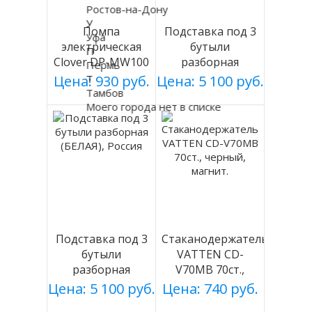
Ростов-на-Дону
У
Помпа
Подставка под 3
Уфа
электрическая
бутыли
П
Clover DP-MW100
разборная
Пермь
на батарейках
(СЕРАЯ), Россия
Цена: 930 руб.
Т
Цена: 5 100 руб.
Тамбов
Моего города нет в списке
Подставка под 3
Стаканодержатель
бутыли
VATTEN CD-
разборная
V70MB 70ст.,
(БЕЛАЯ), Россия
черный, магнит.
Цена: 5 100 руб.
Цена: 740 руб.