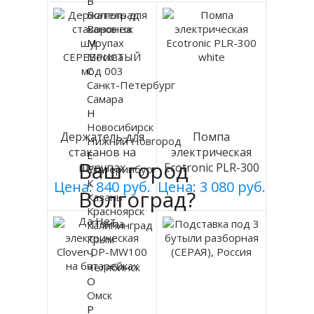
В
Волгоград
Воронеж
М
Москва
С
Санкт-Петербург
Самара
Н
Новосибирск
Держатель для
Помпа
Нижний Новгород
стаканов на
электрическая
Е
Ваш город
шурупах
Ecotronic PLR-300
Екатеринбург
СЕРЕБРИСТЫЙ
white
К
Цена: 840 руб.
Цена: 3 080 руб.
Волгоград?
Казань
мод 003
Красноярск
Да
Нет
Калининград
Крым
Ч
Челябинск
О
Омск
Р