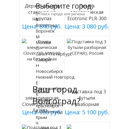
Выберите город:
Держатель для
Помпа
стаканов на
электрическая
шурупах
Ecotronic PLR-300
В
СЕРЕБРИСТЫЙ
white
Волгоград
Цена: 840 руб.
Цена: 3 080 руб.
Воронеж
мод 003
М
Москва
С
Санкт-Петербург
Самара
Н
Новосибирск
Нижний Новгород
Е
Ваш город
Екатеринбург
Помпа
Подставка под 3
К
электрическая
бутыли
Волгоград?
Казань
Clover DP-MW100
разборная
Красноярск
Да
Нет
на батарейках
(СЕРАЯ), Россия
Цена: 930 руб.
Цена: 5 100 руб.
Калининград
Крым
Ч
Челябинск