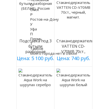
О
Омск
Р
Ростов-на-Дону
У
Уфа
П
Пермь
Подставка под 3
Стаканодержатель
Т
бутыли
VATTEN CD-
Тамбов
разборная
V70MB 70ст.,
Моего города нет в списке
(БЕЛАЯ), Россия
черный, магнит.
Цена: 5 100 руб.
Цена: 740 руб.