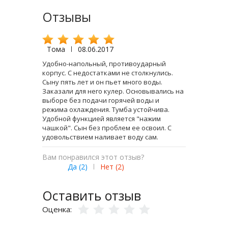
Отзывы
Тома
|
08.06.2017
Удобно-напольный, противоударный
корпус. С недостатками не столкнулись.
Сыну пять лет и он пьет много воды.
Заказали для него кулер. Основывались на
выборе без подачи горячей воды и
режима охлаждения. Тумба устойчива.
Удобной функцией является "нажим
чашкой". Сын без проблем ее освоил. С
удовольствием наливает воду сам.
Вам понравился этот отзыв?
Да (
2
)
|
Нет (
2
)
Оставить отзыв
Оценка: