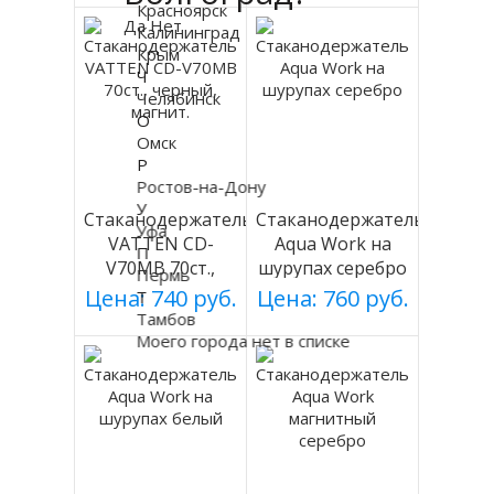
Красноярск
Да
Нет
Калининград
Крым
Ч
Челябинск
О
Омск
Р
Ростов-на-Дону
У
Стаканодержатель
Стаканодержатель
Уфа
VATTEN CD-
Aqua Work на
П
V70MB 70ст.,
шурупах серебро
Пермь
черный, магнит.
Цена: 740 руб.
Цена: 760 руб.
Т
Тамбов
Моего города нет в списке