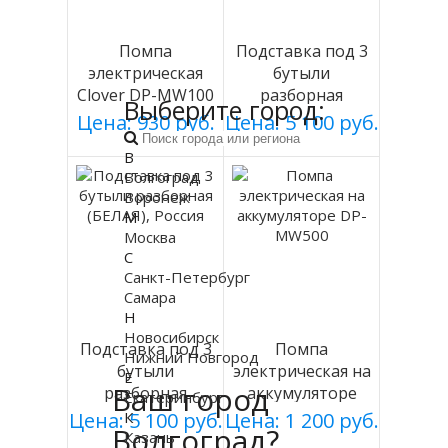
Помпа
Подставка под 3
электрическая
бутыли
Clover DP-MW100
разборная
Выберите город:
на батарейках
(СЕРАЯ), Россия
Цена: 930 руб.
Цена: 5 100 руб.
В
Волгоград
Воронеж
М
Москва
С
Санкт-Петербург
Самара
Н
Новосибирск
Подставка под 3
Помпа
Нижний Новгород
бутыли
электрическая на
Е
Ваш город
разборная
аккумуляторе
Екатеринбург
(БЕЛАЯ), Россия
DP-MW500
К
Цена: 5 100 руб.
Цена: 1 200 руб.
Волгоград?
Казань