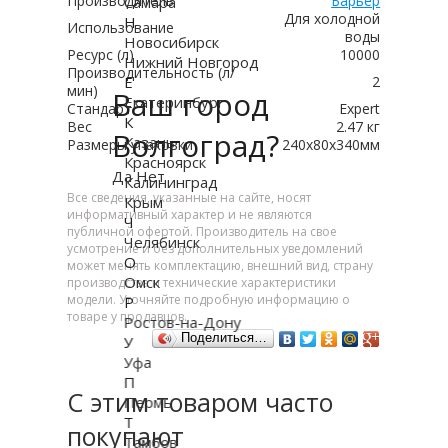
Производитель
Барьер
Самара
Для холодной
Н
Использование
воды
Новосибирск
Ресурс (л)
10000
Нижний Новгород
Производительность (л/
Е
2
мин)
Ваш город
Екатеринбург
Стандарт
Expert
К
Вес
2.47 кг
Волгоград?
Казань
Размеры упаковки
240x80x340мм
Красноярск
Да
Нет
Калининград
Все сведения, указанные на сайте, носят
Крым
информативный характер и не являются
Ч
публичной офертой. Производитель на свое
Челябинск
усмотрение и без дополнительных уведомлений
О
может менять комплектацию, внешний вид, страну
Омск
производства и технические характеристики
модели. Уточняйте подробную информацию о
Р
товаре у продавцов.
Ростов-на-Дону
Поделиться…
У
Уфа
П
С этим товаром часто
Пермь
Т
покупают
Тамбов