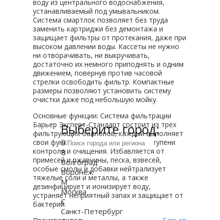
воду из центрального водоснабжения,
устанавливаемый под умывальником.
Система смартлок позволяет без труда
заменить картриджи без демонтажа и
защищает фильтры от протекания, даже при
высоком давлении воды. Кассеты не нужно
ни отворачивать, ни выкручивать,
достаточно их немного приподнять и одним
движением, повернув против часовой
стрелки освободить фильтр. Компактные
размеры позволяют установить систему
очистки даже под небольшую мойку.
Основные функции: Система фильтрации
Барьер Эксперт-Стандарт состоит из трех
Выберите город:
фильтрующих баллонов, каждый выполняет
свои функции. Вода проходит три ступени
контроля и очищения. Избавляется от
В
примесей и ржавчины, песка, взвесей,
Волгоград
особые смолы и добавки нейтрализует
Воронеж
тяжелые соли и металлы, а также
М
дезинфицирует и ионизирует воду,
Москва
устраняет неприятный запах и защищает от
С
бактерий.
Санкт-Петербург