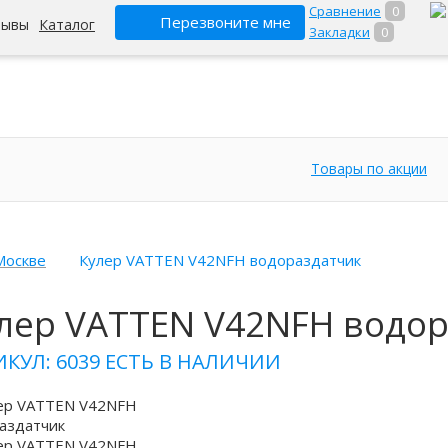
Сравнение
0
Перезвоните мне
зывы
Каталог
Закладки
0
Товары по акции
Москве
Кулер VATTEN V42NFH водораздатчик
лер VATTEN V42NFH водор
ИКУЛ: 6039
ЕСТЬ В НАЛИЧИИ