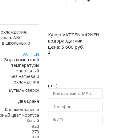
-
+
Купить
 охлаждения.
Кулер VATTEN V42NFH
талла. АВС
водораздатчик
 в школьных и
цена:
5 600 руб.
VATTEN
Вода комнатной
температуры
Напольный
Без нагрева и
охлаждения
(шт)
Бутыль сверху
Два крана
Кнопки/клавиши
рный цвет корпуса
Китай
920
270
Купить в 1 клик
320