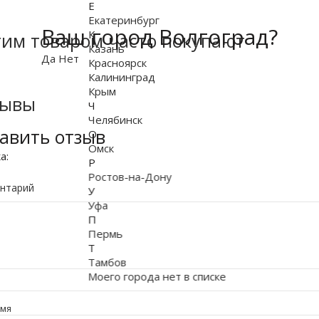
Е
Екатеринбург
Ваш город Волгоград?
К
тим товаром часто покупают
Казань
Да
Нет
Красноярск
Калининград
Крым
зывы
Ч
Челябинск
авить отзыв
О
Омск
ка:
Р
Ростов-на-Дону
нтарий
У
Уфа
П
Пермь
Т
Тамбов
Моего города нет в списке
имя