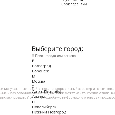
Срок гарантии
Выберите город:
В
Волгоград
Воронеж
М
Москва
С
дения, указанные на сайте, носят информативный характер и не являютс
Санкт-Петербург
ение и без дополнительных уведомлений может менять комплектацию, вне
Самара
еристики модели. Уточняйте подробную информацию о товаре у продавцо
Н
Новосибирск
Нижний Новгород