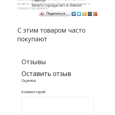
Тамбов
модели. Уточняйте подробную информацию о
Моего города нет в списке
товаре у продавцов.
Поделиться…
С этим товаром часто
покупают
Отзывы
Оставить отзыв
Оценка:
Комментарий