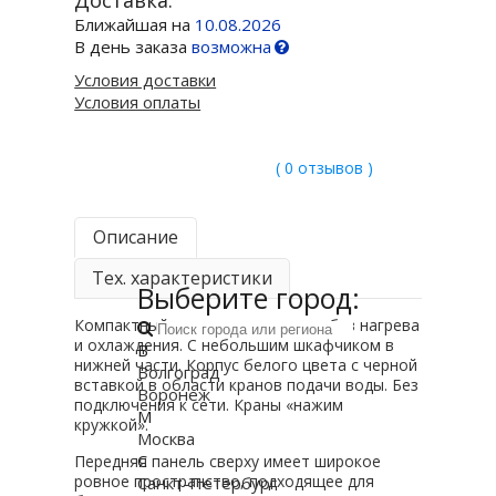
Доставка:
Ближайшая на
10.08.2026
В день заказа
возможна
Условия доставки
Условия оплаты
( 0 отзывов )
Описание
Тех. характеристики
Выберите город:
Компактный раздатчик для воды без нагрева
и охлаждения. С небольшим шкафчиком в
В
нижней части. Корпус белого цвета с черной
Волгоград
вставкой в области кранов подачи воды. Без
Воронеж
подключения к сети. Краны «нажим
М
кружкой».
Москва
С
Передняя панель сверху имеет широкое
ровное пространство, подходящее для
Санкт-Петербург