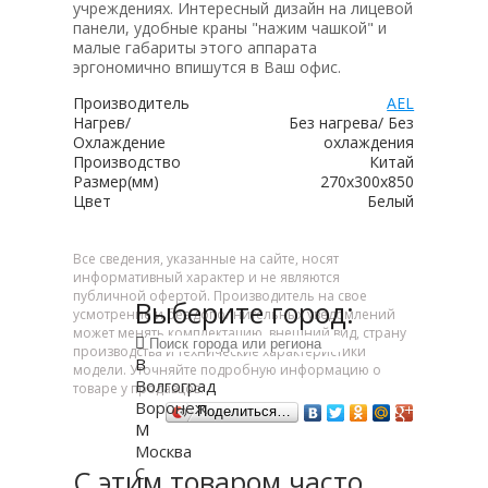
учреждениях. Интересный дизайн на лицевой
панели, удобные краны "нажим чашкой" и
малые габариты этого аппарата
эргономично впишутся в Ваш офис.
Производитель
AEL
Нагрев/
Без нагрева/ Без
Охлаждение
охлаждения
Производство
Китай
Размер(мм)
270х300х850
Цвет
Белый
Все сведения, указанные на сайте, носят
информативный характер и не являются
публичной офертой. Производитель на свое
Выберите город:
усмотрение и без дополнительных уведомлений
может менять комплектацию, внешний вид, страну
производства и технические характеристики
В
модели. Уточняйте подробную информацию о
Волгоград
товаре у продавцов.
Воронеж
Поделиться…
М
Москва
С
С этим товаром часто