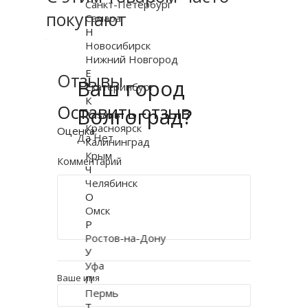
Санкт-Петербург
покупают
Самара
Н
Новосибирск
Нижний Новгород
Е
Отзывы
Ваш город
Екатеринбург
К
Оставить отзыв
Волгоград?
Казань
Красноярск
Оценка:
Да
Нет
Калининград
Крым
Комментарий
Ч
Челябинск
О
Омск
Р
Ростов-на-Дону
У
Уфа
Ваше имя
П
Пермь
Т