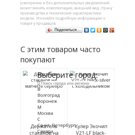
усмотрение и без дополнительных уведомлений
может менять комплектацию, внешний вид, страну
производства и технические характеристики
модели. Уточняйте подробную информацию о
товаре у продавцов.
Поделиться…
С этим товаром часто
покупают
Выберите город:
В
Волгоград
Воронеж
М
Москва
С
Санкт-Петербург
Держатель
Кулер Экочип
Самара
стаканов на
V21-LF black-