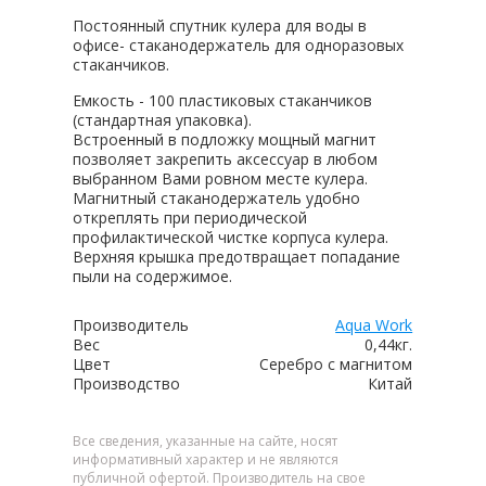
Постоянный спутник кулера для воды в
офисе- стаканодержатель для одноразовых
стаканчиков.
Емкость - 100 пластиковых стаканчиков
(стандартная упаковка).
Встроенный в подложку мощный магнит
позволяет закрепить аксессуар в любом
выбранном Вами ровном месте кулера.
Магнитный стаканодержатель удобно
откреплять при периодической
профилактической чистке корпуса кулера.
Верхняя крышка предотвращает попадание
пыли на содержимое.
Производитель
Aqua Work
Вес
0,44кг.
Цвет
Серебро с магнитом
Производство
Китай
Все сведения, указанные на сайте, носят
информативный характер и не являются
публичной офертой. Производитель на свое