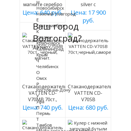
Н
магните серебро
silver с
Новосибирск
холодильником
Цена: 640 руб.
Цена: 17 900
Нижний Новгород
руб.
Е
Ваш город
Екатеринбург
К
Волгоград?
Казань
Красноярск
Да
Нет
Калининград
Крым
Ч
Челябинск
О
Омск
Р
Стаканодержатель
Стаканодержатель
Ростов-на-Дону
VATTEN CD-
VATTEN CD-
У
V70MB 70ст.,
V70SB
Уфа
черный, магнит.
70ст,черный,саморезы
Цена: 740 руб.
Цена: 680 руб.
П
Пермь
Т
Тамбов
Моего города нет в списке