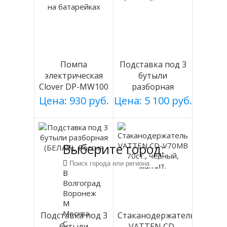
Помпа
Подставка под 3
электрическая
бутыли
Clover DP-MW100
разборная
на батарейках
(СЕРАЯ), Россия
Цена: 930 руб.
Цена: 5 100 руб.
Выберите город:
В
Волгоград
Воронеж
М
Москва
Подставка под 3
Стаканодержатель
С
бутыли
VATTEN CD-