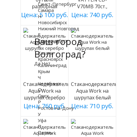
Санкт-Петербург
разборная
V70MB 70ст.,
Самара
(БЕЛАЯ), Россия
черный, магнит.
Цена: 5 100 руб.
Цена: 740 руб.
Н
Новосибирск
Нижний Новгород
Е
Ваш город
Екатеринбург
К
Волгоград?
Казань
Красноярск
Да
Нет
Калининград
Крым
Ч
Челябинск
Стаканодержатель
Стаканодержатель
О
Aqua Work на
Aqua Work на
Омск
шурупах серебро
шурупах белый
Р
Цена: 760 руб.
Цена: 710 руб.
Ростов-на-Дону
У
Уфа
П
Пермь