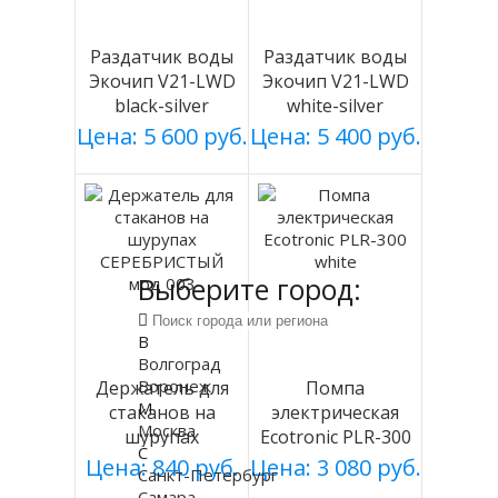
Раздатчик воды
Раздатчик воды
Экочип V21-LWD
Экочип V21-LWD
black-silver
white-silver
Цена: 5 600 руб.
Цена: 5 400 руб.
Выберите город:
В
Волгоград
Воронеж
Держатель для
Помпа
М
стаканов на
электрическая
Москва
шурупах
Ecotronic PLR-300
С
СЕРЕБРИСТЫЙ
white
Цена: 840 руб.
Цена: 3 080 руб.
Санкт-Петербург
мод 003
Самара