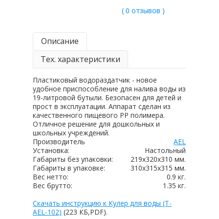
( 0 отзывов )
Описание
Тех. характеристики
Пластиковый водораздатчик - новое
удобное приспособление для налива воды из
19-литровой бутыли. Безопасен для детей и
прост в эксплуатации. Аппарат сделан из
качественного пищевого РР полимера.
Отличное решение для дошкольных и
школьных учреждений.
Производитель
AEL
Установка:
Настольный
Габариты без упаковки:
219х320х310 мм.
Габариты в упаковке:
310х315х315 мм.
Вес нетто:
0.9 кг.
Вес брутто:
1.35 кг.
Скачать инструкцию к Кулер для воды (T-
AEL-102)
(223 КБ,PDF).