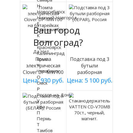
Н
Новосибирск
Нижний Новгород
Е
Ваш город
Екатеринбург
К
Волгоград?
Казань
Красноярск
Да
Нет
Калининград
Помпа
Подставка под 3
Крым
Ч
электрическая
бутыли
Челябинск
Clover DP-MW100
разборная
О
на батарейках
(СЕРАЯ), Россия
Цена: 930 руб.
Цена: 5 100 руб.
Омск
Р
Ростов-на-Дону
У
Уфа
П
Пермь
Т
Тамбов